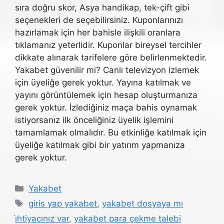
sıra doğru skor, Asya handikap, tek-çift gibi
seçenekleri de seçebilirsiniz. Kuponlarınızı
hazırlamak için her bahisle ilişkili oranlara
tıklamanız yeterlidir. Kuponlar bireysel tercihler
dikkate alınarak tarifelere göre belirlenmektedir.
Yakabet güvenilir mi? Canlı televizyon izlemek
için üyeliğe gerek yoktur. Yayına katılmak ve
yayını görüntülemek için hesap oluşturmanıza
gerek yoktur. İzlediğiniz maça bahis oynamak
istiyorsanız ilk önceliğiniz üyelik işlemini
tamamlamak olmalıdır. Bu etkinliğe katılmak için
üyeliğe katılmak gibi bir yatırım yapmanıza
gerek yoktur.
Kategoriler
Yakabet
Etiketler
giris yap yakabet
,
yakabet dosyaya mı
i̇htiyacınız var
,
yakabet para çekme talebi