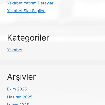
Yakabet Yatırım Detayları
Yakabet Slot Bilgileri
Kategoriler
Yakabet
Arşivler
Ekim 2025
Haziran 2025
Mayıs 2025