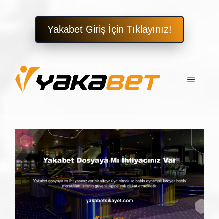
Yakabet Giriş İçin Tıklayınız!
İçeriğe
atla
Menü