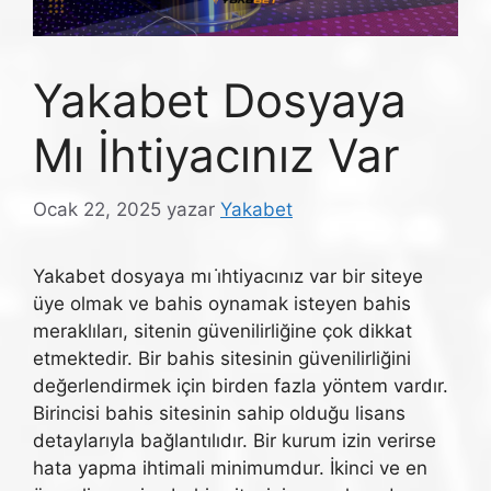
Yakabet Dosyaya
Mı İhtiyacınız Var
Ocak 22, 2025
yazar
Yakabet
Yakabet dosyaya mı i̇htiyacınız var bir siteye
üye olmak ve bahis oynamak isteyen bahis
meraklıları, sitenin güvenilirliğine çok dikkat
etmektedir. Bir bahis sitesinin güvenilirliğini
değerlendirmek için birden fazla yöntem vardır.
Birincisi bahis sitesinin sahip olduğu lisans
detaylarıyla bağlantılıdır. Bir kurum izin verirse
hata yapma ihtimali minimumdur. İkinci ve en