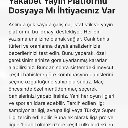
Yakabet Yayın Platformu
Dosyaya Mı İhtiyacınız Var
Aslında çok sayıda çalışma, istatistik ve yayın
platformu bu iddiayı destekliyor. Her biri
yazışma analizine olanak sağlar. Canlı bahis
türleri ve oranlarına dayalı analizlerinizle
becerilerinizi test edin. Bunu yaparak, özel
gereksinimlerinize göre uyarlanmış kararlar
alabilirsiniz. Bundan sonra sistemdeki mevcut
çeşitli bahislere göre kombinasyon bahislerini
seçme özgürlüğüne sahip olursunuz. Maç
öncesinde özel menüden maç seçerek
bahislerinizi yapabilirsiniz. Yani her oyun ligleri
ve sporları idare edebilir. Tercih edilen lig:
şampiyonlar ligi, avrupa ligi veya Türkiye Süper
Ligi tercih edilebilir. Buna ek olarak liga pro ve
ligue 1 dahil olmak üzere çeşitli ülkelerdeki en