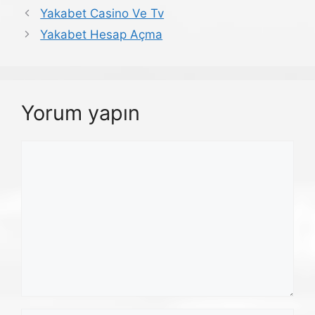
Yakabet Casino Ve Tv
Yakabet Hesap Açma
Yorum yapın
Yorum