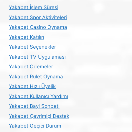
Yakabet İşlem Süresi
Yakabet Spor Aktiviteleri
Yakabet Casino Oynama
Yakabet Katılın
Yakabet Seçenekler
Yakabet TV Uygulaması
Yakabet Ödemeler
Yakabet Rulet Oynama
Yakabet Hızlı Üyelik
Yakabet Kullanıcı Yardımı
Yakabet Bayi Sohbeti
Yakabet Çevrimiçi Destek
Yakabet Geçici Durum