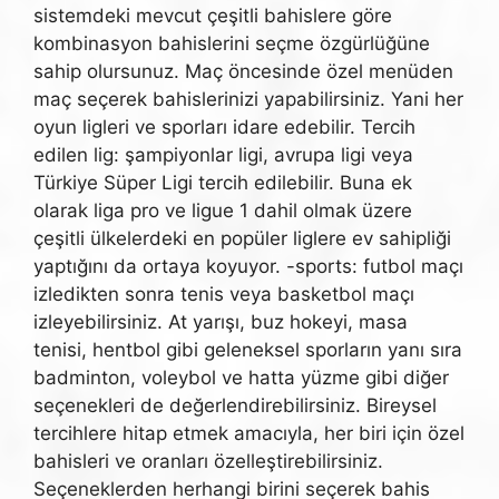
sistemdeki mevcut çeşitli bahislere göre
kombinasyon bahislerini seçme özgürlüğüne
sahip olursunuz. Maç öncesinde özel menüden
maç seçerek bahislerinizi yapabilirsiniz. Yani her
oyun ligleri ve sporları idare edebilir. Tercih
edilen lig: şampiyonlar ligi, avrupa ligi veya
Türkiye Süper Ligi tercih edilebilir. Buna ek
olarak liga pro ve ligue 1 dahil olmak üzere
çeşitli ülkelerdeki en popüler liglere ev sahipliği
yaptığını da ortaya koyuyor. -sports: futbol maçı
izledikten sonra tenis veya basketbol maçı
izleyebilirsiniz. At yarışı, buz hokeyi, masa
tenisi, hentbol gibi geleneksel sporların yanı sıra
badminton, voleybol ve hatta yüzme gibi diğer
seçenekleri de değerlendirebilirsiniz. Bireysel
tercihlere hitap etmek amacıyla, her biri için özel
bahisleri ve oranları özelleştirebilirsiniz.
Seçeneklerden herhangi birini seçerek bahis