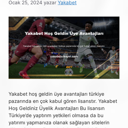
Ocak 25, 2024
yazar
Yakabet
Yakabet hoş geldin üye avantajları türkiye
pazarında en çok kabul gören lisanstır. Yakabet
Hoş Geldiniz Üyelik Avantajları Bu lisansın
Türkiye’de yaptırım yetkileri olmasa da bu
yatırımı yapmanıza olanak sağlayan sitelerin