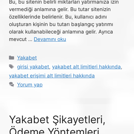
Bu, bu sitenin belirli miktarları yatırmanıza izin
vermediği anlamına gelir. Bu tutar sitenizin
özelliklerinde belirlenir. Bu, kullanıcı adını
oluşturan kişinin bu tutarı başlangıç ​​yatırımı
olarak kullanabileceği anlamına gelir. Ayrıca
mevcut …
Devamını oku
Kategoriler
Yakabet
Etiketler
girisi yakabet
,
yakabet alt limitleri hakkında
,
yakabet erişimi alt limitleri hakkında
Yorum yap
Yakabet Şikayetleri,
Ödeme Yöntemleri