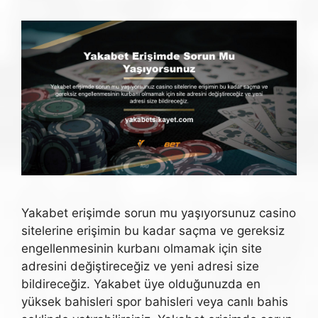
Yakabet erişimde sorun mu yaşıyorsunuz casino
sitelerine erişimin bu kadar saçma ve gereksiz
engellenmesinin kurbanı olmamak için site
adresini değiştireceğiz ve yeni adresi size
bildireceğiz. Yakabet üye olduğunuzda en
yüksek bahisleri spor bahisleri veya canlı bahis