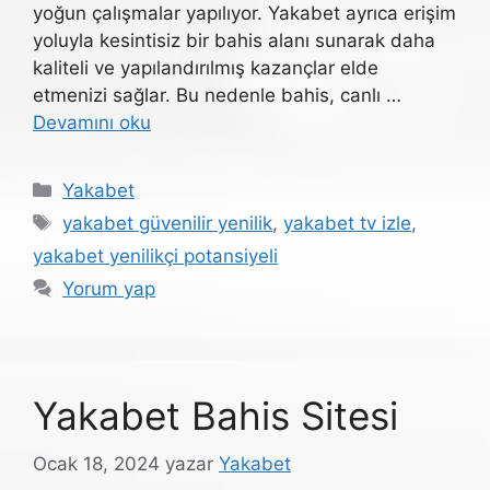
yoğun çalışmalar yapılıyor. Yakabet ayrıca erişim
yoluyla kesintisiz bir bahis alanı sunarak daha
kaliteli ve yapılandırılmış kazançlar elde
etmenizi sağlar. Bu nedenle bahis, canlı …
Devamını oku
Kategoriler
Yakabet
Etiketler
yakabet güvenilir yenilik
,
yakabet tv izle
,
yakabet yenilikçi potansiyeli
Yorum yap
Yakabet Bahis Sitesi
Ocak 18, 2024
yazar
Yakabet