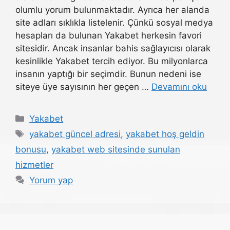
olumlu yorum bulunmaktadır. Ayrıca her alanda
site adları sıklıkla listelenir. Çünkü sosyal medya
hesapları da bulunan Yakabet herkesin favori
sitesidir. Ancak insanlar bahis sağlayıcısı olarak
kesinlikle Yakabet tercih ediyor. Bu milyonlarca
insanın yaptığı bir seçimdir. Bunun nedeni ise
siteye üye sayısının her geçen …
Devamını oku
Kategoriler
Yakabet
Etiketler
yakabet güncel adresi
,
yakabet hoş geldin
bonusu
,
yakabet web sitesinde sunulan
hizmetler
Yorum yap