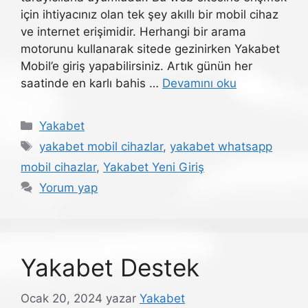
için ihtiyacınız olan tek şey akıllı bir mobil cihaz
ve internet erişimidir. Herhangi bir arama
motorunu kullanarak sitede gezinirken Yakabet
Mobil’e giriş yapabilirsiniz. Artık günün her
saatinde en karlı bahis …
Devamını oku
Kategoriler
Yakabet
Etiketler
yakabet mobil cihazlar
,
yakabet whatsapp
mobil cihazlar
,
Yakabet Yeni Giriş
Yorum yap
Yakabet Destek
Ocak 20, 2024
yazar
Yakabet