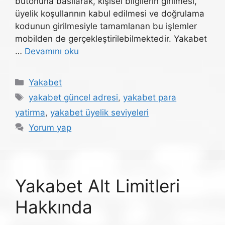
butonuna basılarak, kişisel bilgilerin girilmesi,
üyelik koşullarının kabul edilmesi ve doğrulama
kodunun girilmesiyle tamamlanan bu işlemler
mobilden de gerçekleştirilebilmektedir. Yakabet
…
Devamını oku
Kategoriler
Yakabet
Etiketler
yakabet güncel adresi
,
yakabet para
yatirma
,
yakabet üyelik seviyeleri
Yorum yap
Yakabet Alt Limitleri
Hakkında