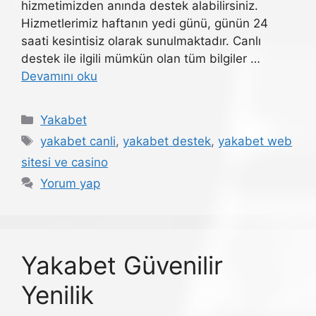
hizmetimizden anında destek alabilirsiniz.
Hizmetlerimiz haftanın yedi günü, günün 24
saati kesintisiz olarak sunulmaktadır. Canlı
destek ile ilgili mümkün olan tüm bilgiler …
Devamını oku
Kategoriler
Yakabet
Etiketler
yakabet canli
,
yakabet destek
,
yakabet web
sitesi ve casino
Yorum yap
Yakabet Güvenilir
Yenilik