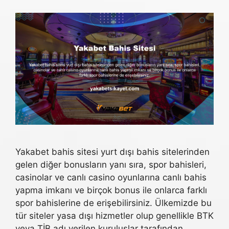
Yakabet bahis sitesi yurt dışı bahis sitelerinden
gelen diğer bonusların yanı sıra, spor bahisleri,
casinolar ve canlı casino oyunlarına canlı bahis
yapma imkanı ve birçok bonus ile onlarca farklı
spor bahislerine de erişebilirsiniz. Ülkemizde bu
tür siteler yasa dışı hizmetler olup genellikle BTK
veya TİB adı verilen kuruluşlar tarafından