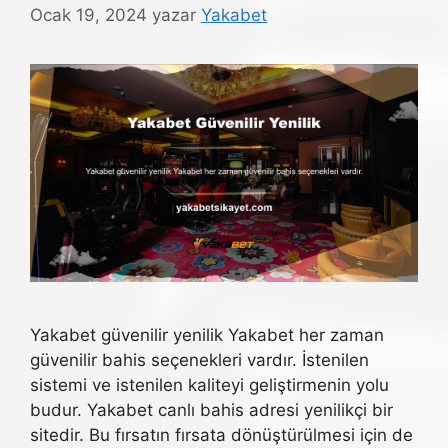
Ocak 19, 2024
yazar
Yakabet
Yakabet güvenilir yenilik Yakabet her zaman
güvenilir bahis seçenekleri vardır. İstenilen
sistemi ve istenilen kaliteyi geliştirmenin yolu
budur. Yakabet canlı bahis adresi yenilikçi bir
sitedir. Bu fırsatın fırsata dönüştürülmesi için de