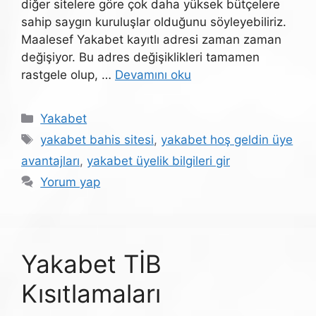
diğer sitelere göre çok daha yüksek bütçelere
sahip saygın kuruluşlar olduğunu söyleyebiliriz.
Maalesef Yakabet kayıtlı adresi zaman zaman
değişiyor. Bu adres değişiklikleri tamamen
rastgele olup, …
Devamını oku
Kategoriler
Yakabet
Etiketler
yakabet bahis sitesi
,
yakabet hoş geldin üye
avantajları
,
yakabet üyelik bilgileri gir
Yorum yap
Yakabet TİB
Kısıtlamaları