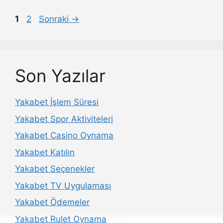
Sayfa
Sayfa
1
2
Sonraki
→
Son Yazılar
Yakabet İşlem Süresi
Yakabet Spor Aktiviteleri
Yakabet Casino Oynama
Yakabet Katılın
Yakabet Seçenekler
Yakabet TV Uygulaması
Yakabet Ödemeler
Yakabet Rulet Oynama