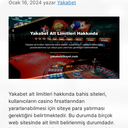
Ocak 16, 2024
yazar
Yakabet
Yakabet alt limitleri hakkında bahis siteleri,
kullanıcıların casino fırsatlarından
yararlanabilmesi için siteye para yatırması
gerektiğini belirtmektedir. Bu durumda birçok
web sitesinde alt limit belirlenmiş durumdadır.