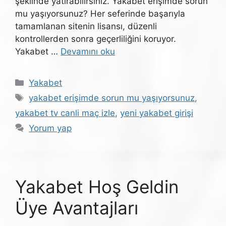
şeklinde yatırabilirsiniz. Yakabet erişimde sorun
mu yaşıyorsunuz? Her seferinde başarıyla
tamamlanan sitenin lisansı, düzenli
kontrollerden sonra geçerliliğini koruyor.
Yakabet …
Devamını oku
Kategoriler
Yakabet
Etiketler
yakabet erişimde sorun mu yaşıyorsunuz
,
yakabet tv canli maç izle
,
yeni yakabet girişi
Yorum yap
Yakabet Hoş Geldin
Üye Avantajları