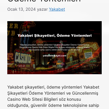
Ocak 13, 2024
yazar
Yakabet
Yakabet şikayetleri, ödeme yöntemleri Yakabet
Şikayetleri Ödeme Yöntemleri ve Güncellenmiş
Casino Web Sitesi Bilgileri söz konusu
olduğunda, güvenilir ödeme teknolojisine sahip