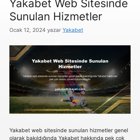
Yakabet Web Sitesinde
Sunulan Hizmetler
Ocak 12, 2024
yazar
Yakabet
Yakabet web sitesinde sunulan hizmetler genel
olarak bakıldığında Yakabet hakkında pek çok