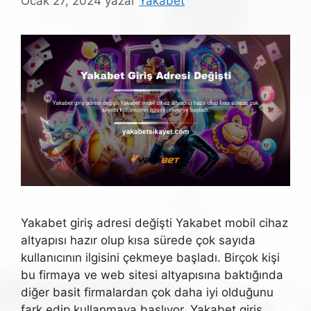
Ocak 27, 2024
yazar
Yakabet
Yakabet giriş adresi değişti Yakabet mobil cihaz
altyapısı hazır olup kısa sürede çok sayıda
kullanıcının ilgisini çekmeye başladı. Birçok kişi
bu firmaya ve web sitesi altyapısına baktığında
diğer basit firmalardan çok daha iyi olduğunu
fark edip kullanmaya başlıyor. Yakabet giriş