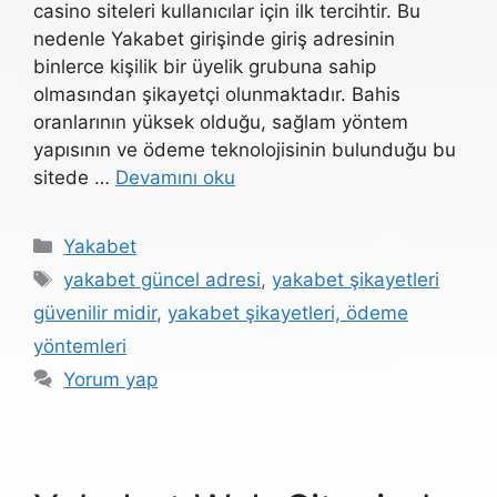
casino siteleri kullanıcılar için ilk tercihtir. Bu
nedenle Yakabet girişinde giriş adresinin
binlerce kişilik bir üyelik grubuna sahip
olmasından şikayetçi olunmaktadır. Bahis
oranlarının yüksek olduğu, sağlam yöntem
yapısının ve ödeme teknolojisinin bulunduğu bu
sitede …
Devamını oku
Kategoriler
Yakabet
Etiketler
yakabet güncel adresi
,
yakabet şikayetleri
güvenilir midir
,
yakabet şikayetleri, ödeme
yöntemleri
Yorum yap