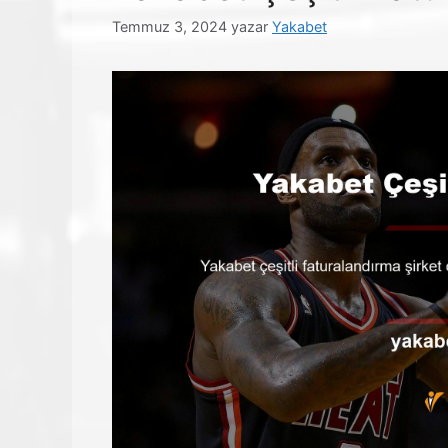
Temmuz 3, 2024
yazar
Yakabet