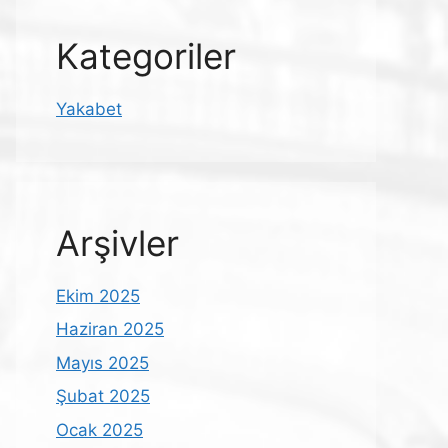
Kategoriler
Yakabet
Arşivler
Ekim 2025
Haziran 2025
Mayıs 2025
Şubat 2025
Ocak 2025