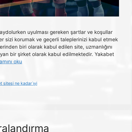
aydolurken uyulması gereken şartlar ve koşullar
er sizi korumak ve geçerli taleplerinizi kabul etmek
erinden biri olarak kabul edilen site, uzmanlığını
koyan bir şirket olarak kabul edilmektedir. Yakabet
amını oku
 sitesi ne kadar i̇yi
ralandırma