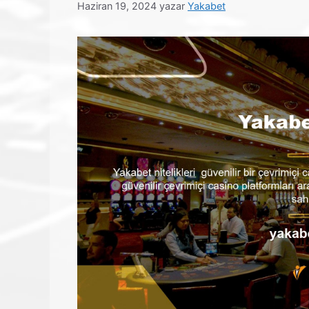
Haziran 19, 2024
yazar
Yakabet