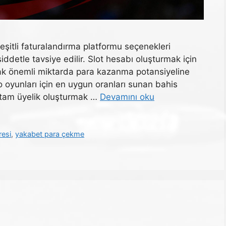
çeşitli faturalandırma platformu seçenekleri
iddetle tavsiye edilir. Slot hesabı oluşturmak için
ak önemli miktarda para kazanma potansiyeline
 oyunları için en uygun oranları sunan bahis
e tam üyelik oluşturmak …
Devamını oku
resi
,
yakabet para çekme