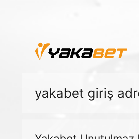
İçeriğe
atla
yakabet giriş adr
Yakabet Unutulmaz