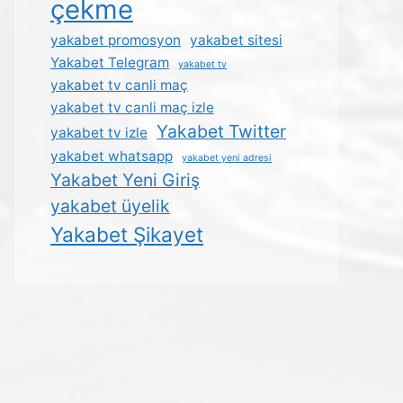
çekme
yakabet promosyon
yakabet sitesi
Yakabet Telegram
yakabet tv
yakabet tv canli maç
yakabet tv canli maç izle
Yakabet Twitter
yakabet tv izle
yakabet whatsapp
yakabet yeni adresi
Yakabet Yeni Giriş
yakabet üyelik
Yakabet Şikayet