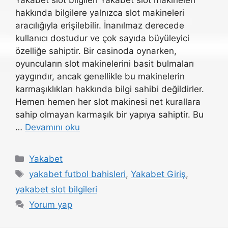
hakkında bilgilere yalnızca slot makineleri
aracılığıyla erişilebilir. İnanılmaz derecede
kullanıcı dostudur ve çok sayıda büyüleyici
özelliğe sahiptir. Bir casinoda oynarken,
oyuncuların slot makinelerini basit bulmaları
yaygındır, ancak genellikle bu makinelerin
karmaşıklıkları hakkında bilgi sahibi değildirler.
Hemen hemen her slot makinesi net kurallara
sahip olmayan karmaşık bir yapıya sahiptir. Bu
…
Devamını oku
Kategoriler
Yakabet
Etiketler
yakabet futbol bahisleri
,
Yakabet Giriş
,
yakabet slot bilgileri
Yorum yap