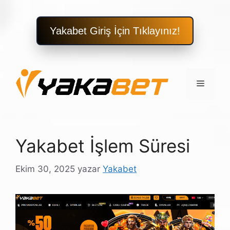
Yakabet Giriş İçin Tıklayınız!
İçeriğe
atla
Menü
Yakabet İşlem Süresi
Ekim 30, 2025
yazar
Yakabet