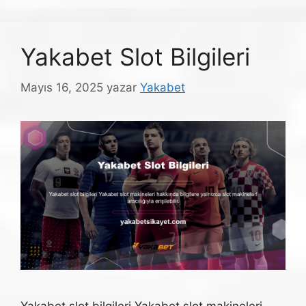
Yakabet Slot Bilgileri
Mayıs 16, 2025
yazar
Yakabet
Yakabet slot bilgileri Yakabet slot makineleri