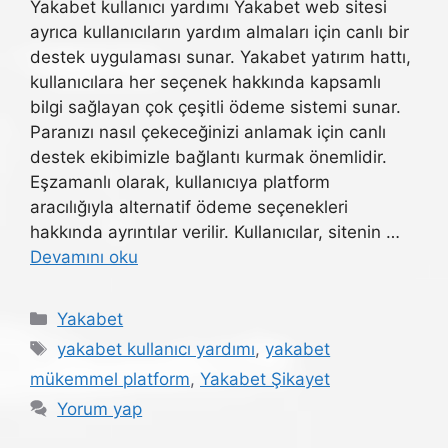
Yakabet kullanıcı yardımı Yakabet web sitesi
ayrıca kullanıcıların yardım almaları için canlı bir
destek uygulaması sunar. Yakabet yatırım hattı,
kullanıcılara her seçenek hakkında kapsamlı
bilgi sağlayan çok çeşitli ödeme sistemi sunar.
Paranızı nasıl çekeceğinizi anlamak için canlı
destek ekibimizle bağlantı kurmak önemlidir.
Eşzamanlı olarak, kullanıcıya platform
aracılığıyla alternatif ödeme seçenekleri
hakkında ayrıntılar verilir. Kullanıcılar, sitenin …
Devamını oku
Kategoriler
Yakabet
Etiketler
yakabet kullanıcı yardımı
,
yakabet
mükemmel platform
,
Yakabet Şikayet
Yorum yap