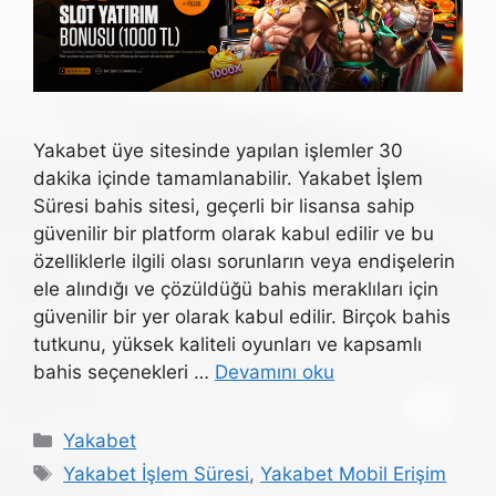
Yakabet üye sitesinde yapılan işlemler 30
dakika içinde tamamlanabilir. Yakabet İşlem
Süresi bahis sitesi, geçerli bir lisansa sahip
güvenilir bir platform olarak kabul edilir ve bu
özelliklerle ilgili olası sorunların veya endişelerin
ele alındığı ve çözüldüğü bahis meraklıları için
güvenilir bir yer olarak kabul edilir. Birçok bahis
tutkunu, yüksek kaliteli oyunları ve kapsamlı
bahis seçenekleri …
Devamını oku
Kategoriler
Yakabet
Etiketler
Yakabet İşlem Süresi
,
Yakabet Mobil Erişim