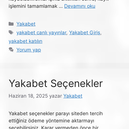
işlemini tamamlamak …
Devamını oku
Kategoriler
Yakabet
Etiketler
yakabet canlı yayınlar
,
Yakabet Giriş
,
yakabet katılın
Yorum yap
Yakabet Seçenekler
Haziran 18, 2025
yazar
Yakabet
Yakabet seçenekler parayı siteden tercih
ettiğiniz ödeme yöntemine aktarmayı
seçebilirsiniz. Karar vermeden önce bir