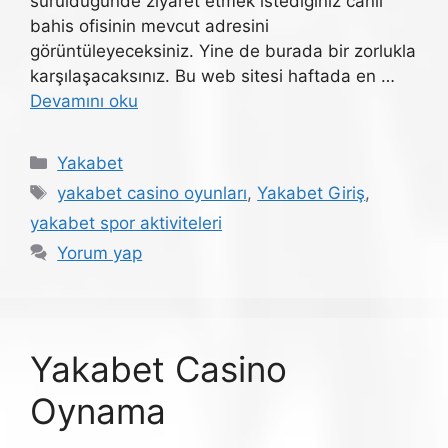
sürüldüğünde ziyaret etmek istediğiniz canlı
bahis ofisinin mevcut adresini
görüntüleyeceksiniz. Yine de burada bir zorlukla
karşılaşacaksınız. Bu web sitesi haftada en …
Devamını oku
Kategoriler
Yakabet
Etiketler
yakabet casino oyunları
,
Yakabet Giriş
,
yakabet spor aktiviteleri
Yorum yap
Yakabet Casino
Oynama