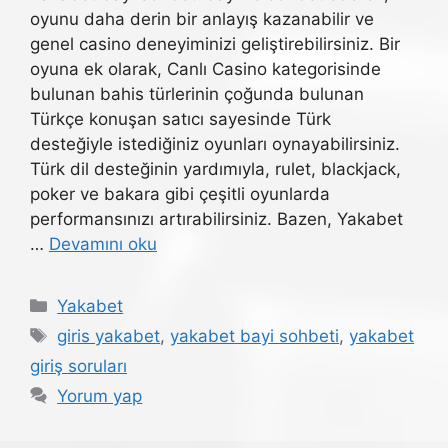
oyunu daha derin bir anlayış kazanabilir ve
genel casino deneyiminizi geliştirebilirsiniz. Bir
oyuna ek olarak, Canlı Casino kategorisinde
bulunan bahis türlerinin çoğunda bulunan
Türkçe konuşan satıcı sayesinde Türk
desteğiyle istediğiniz oyunları oynayabilirsiniz.
Türk dil desteğinin yardımıyla, rulet, blackjack,
poker ve bakara gibi çeşitli oyunlarda
performansınızı artırabilirsiniz. Bazen, Yakabet
…
Devamını oku
Kategoriler
Yakabet
Etiketler
giris yakabet
,
yakabet bayi sohbeti
,
yakabet
giriş soruları
Yorum yap