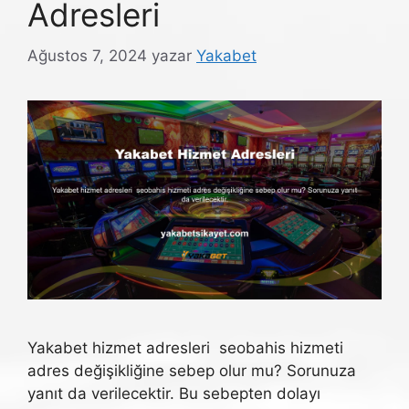
Adresleri
Ağustos 7, 2024
yazar
Yakabet
Yakabet hizmet adresleri seobahis hizmeti
adres değişikliğine sebep olur mu? Sorunuza
yanıt da verilecektir. Bu sebepten dolayı