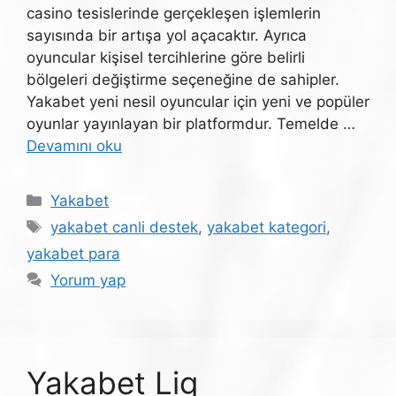
casino tesislerinde gerçekleşen işlemlerin
sayısında bir artışa yol açacaktır. Ayrıca
oyuncular kişisel tercihlerine göre belirli
bölgeleri değiştirme seçeneğine de sahipler.
Yakabet yeni nesil oyuncular için yeni ve popüler
oyunlar yayınlayan bir platformdur. Temelde …
Devamını oku
Kategoriler
Yakabet
Etiketler
yakabet canli destek
,
yakabet kategori
,
yakabet para
Yorum yap
Yakabet Lig