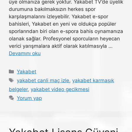
üye olmanıza gerek yoktur. Yakabet TV’de üyelik
durumuna bakılmaksızın herkes spor
karşılaşmalarını izleyebilir. Yakabet e-spor
bahisleri, Yakabet en yeni ve oldukça popüler
sporlarından biri olan e-spora bahis oynamanıza
olanak sağlar. Profesyonel sporcuların heyecan
verici yarışmalara aktif olarak katılmasıyla …
Devamını oku
Kategoriler
Yakabet
Etiketler
yakabet canli maç izle
,
yakabet karmaşık
belgeler
,
yakabet video gecikmesi
Yorum yap