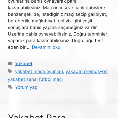
oyunlarına bahis oynayarak para
kazanabilirsiniz. Maç öncesi ve canlı bahislere
benzer şekilde, istediğiniz maçı seçip galibiyet,
beraberlik, mağlubiyet, gol vb. gibi çeşitli
sonuçlara bahis yapma seçeneğiniz vardır.
Üzerine bahis oynayabilirsiniz. Doğru tahminler
yaparak para kazanabilirsiniz. Doğruluğu test
eden bir …
Devamını oku
Kategoriler
Yakabet
Etiketler
yakabet masa oyunları
,
yakabet promosyon
,
yakabet sanal futbol maçı
Yorum yap
Yakabet Para