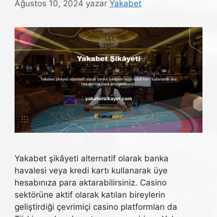
Ağustos 10, 2024
yazar
Yakabet
Yakabet şikâyeti alternatif olarak banka
havalesi veya kredi kartı kullanarak üye
hesabınıza para aktarabilirsiniz. Casino
sektörüne aktif olarak katılan bireylerin
geliştirdiği çevrimiçi casino platformları da