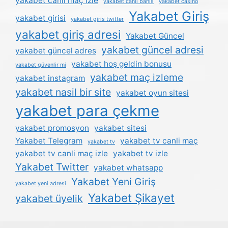
yakabet canli maç izle
yakabet canlı bahis
yakabet casino
Yakabet Giriş
yakabet girisi
yakabet giris twitter
yakabet giriş adresi
Yakabet Güncel
yakabet güncel adresi
yakabet güncel adres
yakabet hoş geldin bonusu
yakabet güvenlir mi
yakabet maç izleme
yakabet instagram
yakabet nasil bir site
yakabet oyun sitesi
yakabet para çekme
yakabet promosyon
yakabet sitesi
Yakabet Telegram
yakabet tv canli maç
yakabet tv
yakabet tv canli maç izle
yakabet tv izle
Yakabet Twitter
yakabet whatsapp
Yakabet Yeni Giriş
yakabet yeni adresi
Yakabet Şikayet
yakabet üyelik