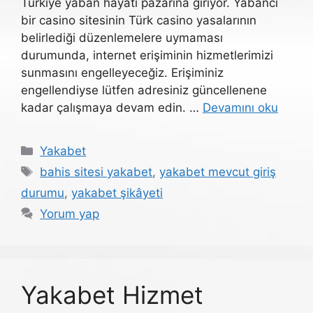
Türkiye yaban hayatı pazarına giriyor. Yabancı
bir casino sitesinin Türk casino yasalarının
belirlediği düzenlemelere uymaması
durumunda, internet erişiminin hizmetlerimizi
sunmasını engelleyeceğiz. Erişiminiz
engellendiyse lütfen adresiniz güncellenene
kadar çalışmaya devam edin. …
Devamını oku
Kategoriler
Yakabet
Etiketler
bahis sitesi yakabet
,
yakabet mevcut giriş
durumu
,
yakabet şikâyeti
Yorum yap
Yakabet Hizmet