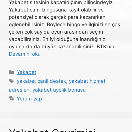
Yakabet sitesinin kapatıldığının bilincindeyiz.
Yakabet canlı bingosuna kayıt olabilir ve
potansiyel olarak gerçek para kazanırken
eğlenebilirsiniz. Böylece bingo ve ilginizi en çok
çeken çok sayıda oyun arasından seçim
yapabilirsiniz. En iyi olduğuna inandığınız
oyunlarda da büyük kazanabilirsiniz. BTK’nın …
Devamını oku
Kategoriler
Yakabet
Etiketler
yakabet canli destek
,
yakabet hizmet
adresleri
,
yakabet üyelik bonusu
Yorum yap