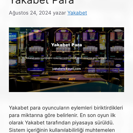
Ağustos 24, 2024
yazar
Yakabet
Yakabet para oyuncuların eylemleri biriktirdikleri
para miktarına göre belirlenir. En son oyun ilk
olarak Yakabet tarafından piyasaya sürüldü.
Sistem içeriğinin kullanılabilirliği muhtemelen