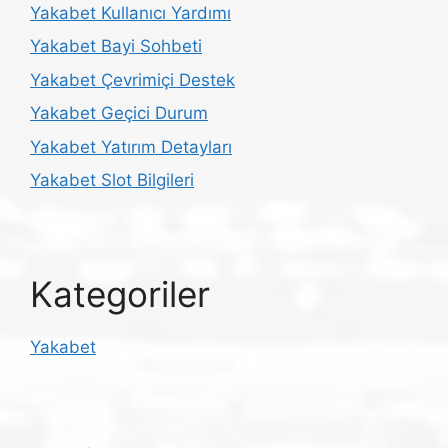
Yakabet Kullanıcı Yardımı
Yakabet Bayi Sohbeti
Yakabet Çevrimiçi Destek
Yakabet Geçici Durum
Yakabet Yatırım Detayları
Yakabet Slot Bilgileri
Kategoriler
Yakabet