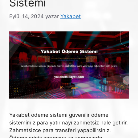
Sistemi
Eylül 14, 2024
yazar
Yakabet
Yakabet ödeme sistemi güvenilir ödeme
sistemimiz para yatırmayı zahmetsiz hale getirir.
Zahmetsizce para transferi yapabilirsiniz.
Ödemeleriniz sorunsuz ve zamanında