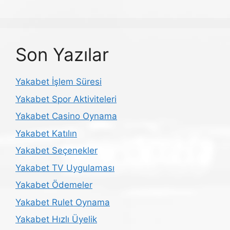
Son Yazılar
Yakabet İşlem Süresi
Yakabet Spor Aktiviteleri
Yakabet Casino Oynama
Yakabet Katılın
Yakabet Seçenekler
Yakabet TV Uygulaması
Yakabet Ödemeler
Yakabet Rulet Oynama
Yakabet Hızlı Üyelik