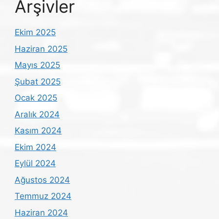
Arşivler
Ekim 2025
Haziran 2025
Mayıs 2025
Şubat 2025
Ocak 2025
Aralık 2024
Kasım 2024
Ekim 2024
Eylül 2024
Ağustos 2024
Temmuz 2024
Haziran 2024