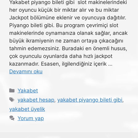
Yakabet piyango bileti gibi slot makinelerindeki
her oyuncu küçük bir miktar alır ve bu miktar
Jackpot bölümüne eklenir ve oyuncuya dağıtılır.
Piyango bileti gibi. Bu program çevrimiçi slot
makinelerinde oynamanıza olanak sağlar, ancak
büyük ikramiyenin ne zaman ortaya çıkacağını
tahmin edemezsiniz. Buradaki en önemli husus,
çok oyunculu oyunlarda daha hızlı jackpot
kazanmadır. Esasen, ilgilendiğiniz içerik …
Devamını oku
Kategoriler
Yakabet
Etiketler
yakabet hesap
,
yakabet piyango bileti gibi
,
yakabet üyelik
Yorum yap