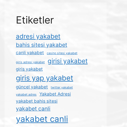
Etiketler
adresi yakabet
bahis sitesi yakabet
canli yakabet
casino sitesi yakabet
girisi yakabet
giris adresi yakabet
giris yakabet
giris yap yakabet
güncel yakabet
twitter yakabet
Yakabet Adresi
yakabet adres
yakabet bahis sitesi
yakabet canli
yakabet canli