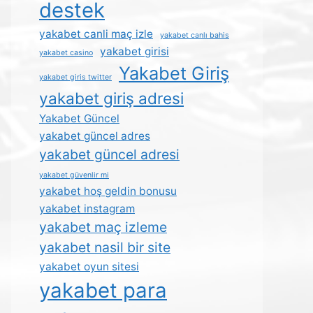
destek
yakabet canli maç izle
yakabet canlı bahis
yakabet girisi
yakabet casino
Yakabet Giriş
yakabet giris twitter
yakabet giriş adresi
Yakabet Güncel
yakabet güncel adres
yakabet güncel adresi
yakabet güvenlir mi
yakabet hoş geldin bonusu
yakabet instagram
yakabet maç izleme
yakabet nasil bir site
yakabet oyun sitesi
yakabet para