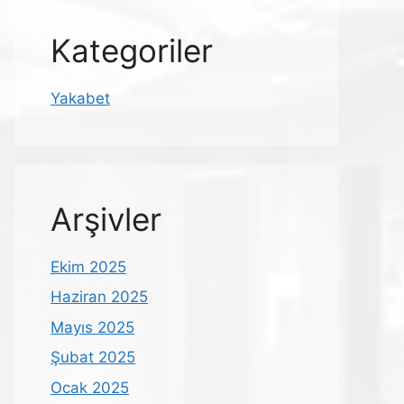
Kategoriler
Yakabet
Arşivler
Ekim 2025
Haziran 2025
Mayıs 2025
Şubat 2025
Ocak 2025