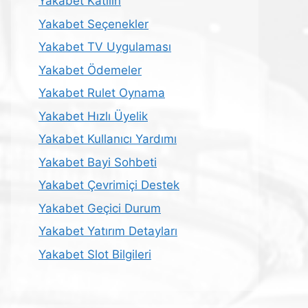
Yakabet Katılın
Yakabet Seçenekler
Yakabet TV Uygulaması
Yakabet Ödemeler
Yakabet Rulet Oynama
Yakabet Hızlı Üyelik
Yakabet Kullanıcı Yardımı
Yakabet Bayi Sohbeti
Yakabet Çevrimiçi Destek
Yakabet Geçici Durum
Yakabet Yatırım Detayları
Yakabet Slot Bilgileri