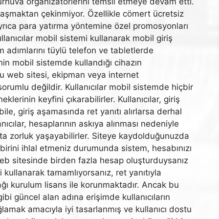
turnuva organizatörlerini temsil etmeye devam etti.
laşmaktan çekinmiyor. Özellikle cömert ücretsiz
Ayrıca para yatırma yöntemine özel promosyonları
lanıcılar mobil sistemi kullanarak mobil giriş
 adımlarını tüylü telefon ve tabletlerde
inin mobil sistemde kullandığı cihazın
u web sitesi, ekipman veya internet
rumlu değildir. Kullanıcılar mobil sistemde hiçbir
lerinin keyfini çıkarabilirler. Kullanıcılar, giriş
le, giriş aşamasında ret yanıtı alırlarsa derhal
anıcılar, hesaplarının askıya alınması nedeniyle
kta zorluk yaşayabilirler. Siteye kaydolduğunuzda
 birini ihlal etmeniz durumunda sistem, hesabınızı
 web sitesinde birden fazla hesap oluşturduysanız
rini kullanarak tamamlıyorsanız, ret yanıtıyla
cağı kurulum lisans ile korunmaktadır. Ancak bu
ibi güncel alan adına erişimde kullanıcıların
lamak amacıyla iyi tasarlanmış ve kullanıcı dostu