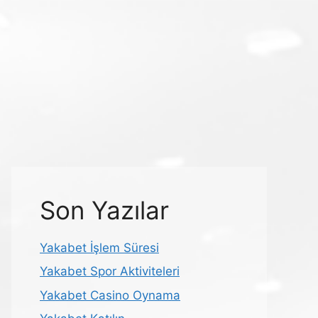
Son Yazılar
Yakabet İşlem Süresi
Yakabet Spor Aktiviteleri
Yakabet Casino Oynama