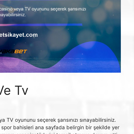
Ve Tv
ya TV oyununu seçerek şansınızı sınayabilirsiniz.
üm spor bahisleri ana sayfada belirgin bir şekilde yer