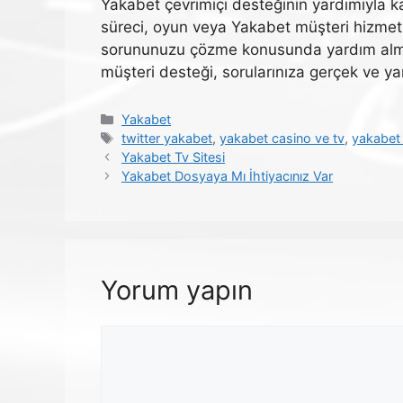
Yakabet çevrimiçi desteğinin yardımıyla kaz
süreci, oyun veya Yakabet müşteri hizmetler
sorununuzu çözme konusunda yardım almak 
müşteri desteği, sorularınıza gerçek ve yar
Kategoriler
Yakabet
Etiketler
twitter yakabet
,
yakabet casino ve tv
,
yakabet
Yakabet Tv Sitesi
Yakabet Dosyaya Mı İhtiyacınız Var
Yorum yapın
Yorum