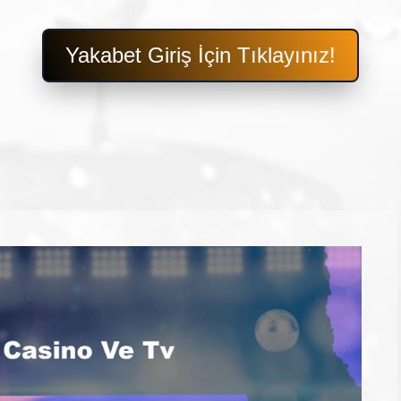
Yakabet Giriş İçin Tıklayınız!