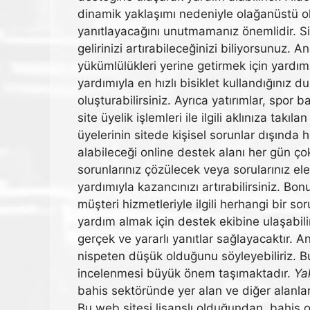
dinamik yaklaşımı nedeniyle olağanüstü o
yanıtlayacağını unutmamanız önemlidir. S
gelirinizi artırabileceğinizi biliyorsunuz.
yükümlülükleri yerine getirmek için yardım
yardımıyla en hızlı bisiklet kullandığınız du
oluşturabilirsiniz. Ayrıca yatırımlar, spor 
site üyelik işlemleri ile ilgili aklınıza takıl
üyelerinin sitede kişisel sorunlar dışında 
alabileceği online destek alanı her gün çok
sorunlarınız çözülecek veya sorularınız ele
yardımıyla kazancınızı artırabilirsiniz. Bo
müşteri hizmetleriyle ilgili herhangi bir 
yardım almak için destek ekibine ulaşabili
gerçek ve yararlı yanıtlar sağlayacaktır. 
nispeten düşük olduğunu söyleyebiliriz. B
incelenmesi büyük önem taşımaktadır.
Ya
bahis sektöründe yer alan ve diğer alanlard
Bu web sitesi lisanslı olduğundan, bahis