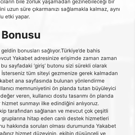
ıcıların bile zorluk yaşamadan gezinebileceği bir
ini uzun süre çıkarmanızı sağlamakla kalmaz, aynı
 etki yapar.
n Bonusu
ş geldin bonusları sağlıyor.Türkiye’de bahis
e mevcut Yakabet adresinize erişimde zaman zaman
bu sayfadaki ‘giriş’ butonu sizi sürekli olarak
. İsterseniz tüm siteyi gezmenize gerek kalmadan
akabet ana sayfasında bulunan yönlendirme
ullanıcı memnuniyetini ön planda tutan büyüleyici
a değer veren, kullanıcı dostu tasarımı ön planda
ir hizmet sunmayı ilke edindiğini anlıyoruz.
kip tarafından sağlanan ve mevcut çok çeşitli
cı gruplarına hitap eden canlı destek hizmetleri
konu hakkında soruları olması durumunda Yakabet
cağınız hizmet düzeyinin, ekibin düşünceli ve