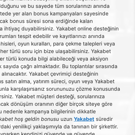
lduğunu ve bu sayede tüm sorularınızı anında
itede yer alan bonus kampanyaları sayesinde
 Ancak bonus süresi sona erdiğinde kalan
a ihtiyaç duyabilirsiniz. Yakabet online desteğinin
rumları tespit edebilir ve kayıtlarınızı anında
bahisleri, oyun kuralları, para çekme talepleri veya
an her türlü soru için bize ulaşabilirsiniz. Yakabet
her türlü konuda bilgi alabileceği veya aksiyon
 sayıda çağrı almaktadır. Bu toplantılar sırasında
 alınacaktır. Yakabet çevrimiçi desteğinin
nus satın alma, yatırım süreci, oyun veya Yakabet
sorunla karşılaşırsanız sorununuzu çözme konusunda
rsiniz. Yakabet müşteri desteği, sorularınıza
Ancak dönüşüm oranının diğer birçok siteye göre
u nedenle kampanya bilgilerinin dikkatle
kabet hoş geldin bonusu
uzun
Yakabet
süredir
aki yenilikçi yaklaşımıyla da tanınan bir şirkettir.
 oynarken kendinizi güvende ve güvende