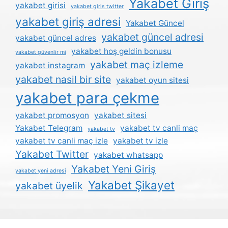
Yakabet Giriş
yakabet girisi
yakabet giris twitter
yakabet giriş adresi
Yakabet Güncel
yakabet güncel adresi
yakabet güncel adres
yakabet hoş geldin bonusu
yakabet güvenlir mi
yakabet maç izleme
yakabet instagram
yakabet nasil bir site
yakabet oyun sitesi
yakabet para çekme
yakabet promosyon
yakabet sitesi
Yakabet Telegram
yakabet tv canli maç
yakabet tv
yakabet tv canli maç izle
yakabet tv izle
Yakabet Twitter
yakabet whatsapp
Yakabet Yeni Giriş
yakabet yeni adresi
Yakabet Şikayet
yakabet üyelik