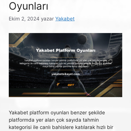
Oyunları
Ekim 2, 2024
yazar
Yakabet
Yakabet platform oyunları benzer şekilde
platformda yer alan çok sayıda tahmin
kategorisi ile canlı bahislere katılarak hızlı bir