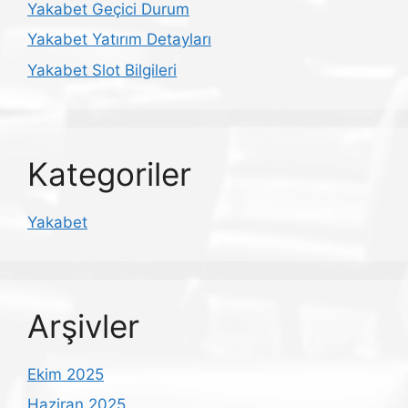
Yakabet Geçici Durum
Yakabet Yatırım Detayları
Yakabet Slot Bilgileri
Kategoriler
Yakabet
Arşivler
Ekim 2025
Haziran 2025