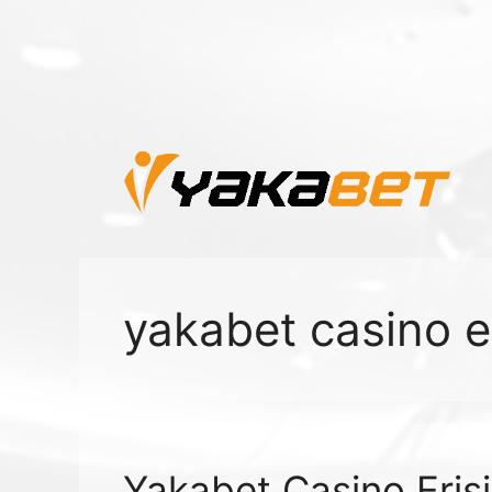
İçeriğe
atla
yakabet casino e
Yakabet Casino Eriş