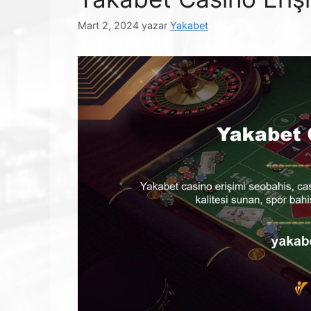
Mart 2, 2024
yazar
Yakabet