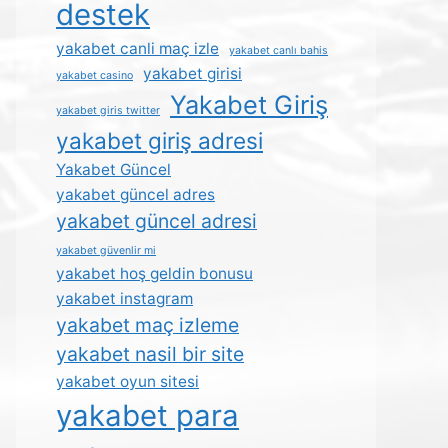
destek
yakabet canli maç izle
yakabet canlı bahis
yakabet girisi
yakabet casino
Yakabet Giriş
yakabet giris twitter
yakabet giriş adresi
Yakabet Güncel
yakabet güncel adres
yakabet güncel adresi
yakabet güvenlir mi
yakabet hoş geldin bonusu
yakabet instagram
yakabet maç izleme
yakabet nasil bir site
yakabet oyun sitesi
yakabet para