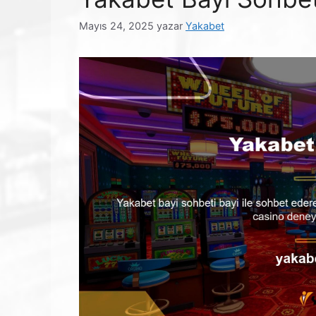
Mayıs 24, 2025
yazar
Yakabet