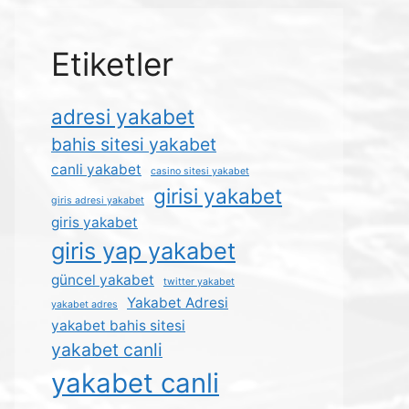
Etiketler
adresi yakabet
bahis sitesi yakabet
canli yakabet
casino sitesi yakabet
girisi yakabet
giris adresi yakabet
giris yakabet
giris yap yakabet
güncel yakabet
twitter yakabet
Yakabet Adresi
yakabet adres
yakabet bahis sitesi
yakabet canli
yakabet canli