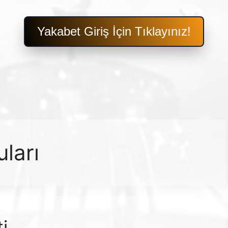
Yakabet Giriş İçin Tıklayınız!
uları
i