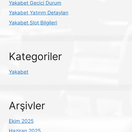
Yakabet Geçici Durum
Yakabet Yatırım Detayları
Yakabet Slot Bilgileri
Kategoriler
Yakabet
Arşivler
Ekim 2025
Haziran 2025