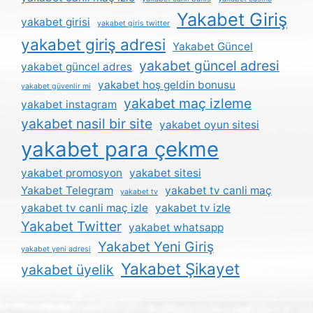
Yakabet Giriş
yakabet girisi
yakabet giris twitter
yakabet giriş adresi
Yakabet Güncel
yakabet güncel adresi
yakabet güncel adres
yakabet hoş geldin bonusu
yakabet güvenlir mi
yakabet maç izleme
yakabet instagram
yakabet nasil bir site
yakabet oyun sitesi
yakabet para çekme
yakabet promosyon
yakabet sitesi
Yakabet Telegram
yakabet tv canli maç
yakabet tv
yakabet tv canli maç izle
yakabet tv izle
Yakabet Twitter
yakabet whatsapp
Yakabet Yeni Giriş
yakabet yeni adresi
Yakabet Şikayet
yakabet üyelik