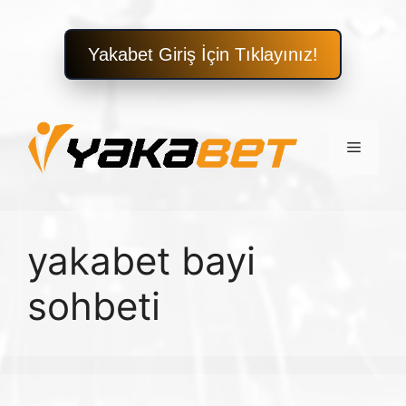
Yakabet Giriş İçin Tıklayınız!
İçeriğe
atla
Menü
yakabet bayi
sohbeti