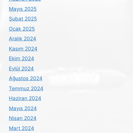
Mayıs 2025
Şubat 2025
Ocak 2025
Aralık 2024
Kasım 2024
Ekim 2024
Eylül 2024
Ağustos 2024
Temmuz 2024
Haziran 2024
Mayıs 2024
Nisan 2024
Mart 2024