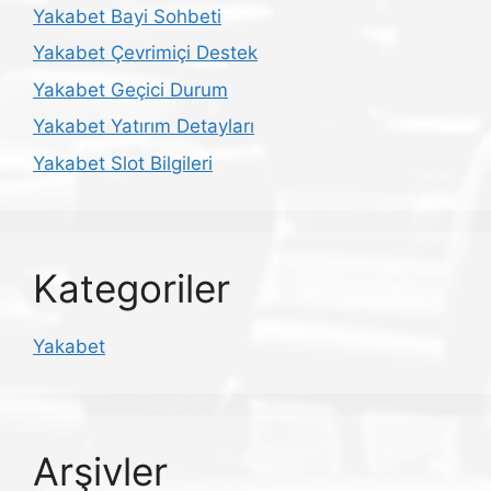
Yakabet Bayi Sohbeti
Yakabet Çevrimiçi Destek
Yakabet Geçici Durum
Yakabet Yatırım Detayları
Yakabet Slot Bilgileri
Kategoriler
Yakabet
Arşivler