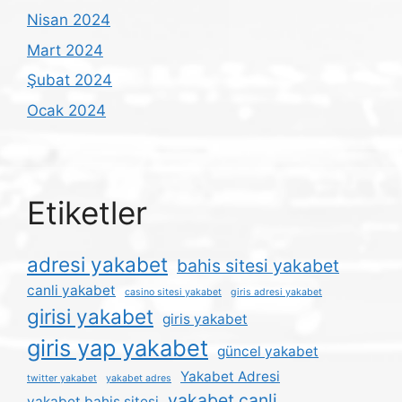
Nisan 2024
Mart 2024
Şubat 2024
Ocak 2024
Etiketler
adresi yakabet
bahis sitesi yakabet
canli yakabet
casino sitesi yakabet
giris adresi yakabet
girisi yakabet
giris yakabet
giris yap yakabet
güncel yakabet
Yakabet Adresi
twitter yakabet
yakabet adres
yakabet canli
yakabet bahis sitesi