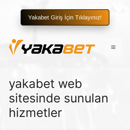
Yakabet Giriş İçin Tıklayınız!
İçeriğe
atla
Menü
yakabet web
sitesinde sunulan
hizmetler