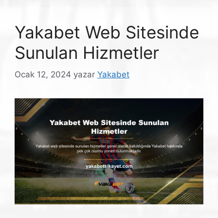
Yakabet Web Sitesinde
Sunulan Hizmetler
Ocak 12, 2024
yazar
Yakabet