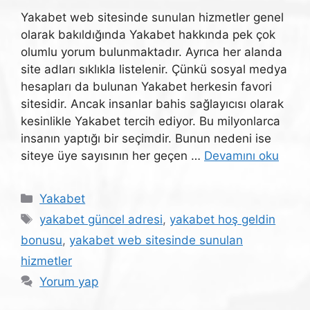
Yakabet web sitesinde sunulan hizmetler genel
olarak bakıldığında Yakabet hakkında pek çok
olumlu yorum bulunmaktadır. Ayrıca her alanda
site adları sıklıkla listelenir. Çünkü sosyal medya
hesapları da bulunan Yakabet herkesin favori
sitesidir. Ancak insanlar bahis sağlayıcısı olarak
kesinlikle Yakabet tercih ediyor. Bu milyonlarca
insanın yaptığı bir seçimdir. Bunun nedeni ise
siteye üye sayısının her geçen …
Devamını oku
Kategoriler
Yakabet
Etiketler
yakabet güncel adresi
,
yakabet hoş geldin
bonusu
,
yakabet web sitesinde sunulan
hizmetler
Yorum yap