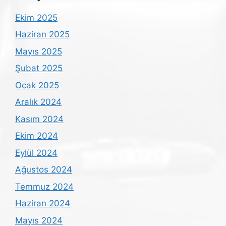
Ekim 2025
Haziran 2025
Mayıs 2025
Şubat 2025
Ocak 2025
Aralık 2024
Kasım 2024
Ekim 2024
Eylül 2024
Ağustos 2024
Temmuz 2024
Haziran 2024
Mayıs 2024