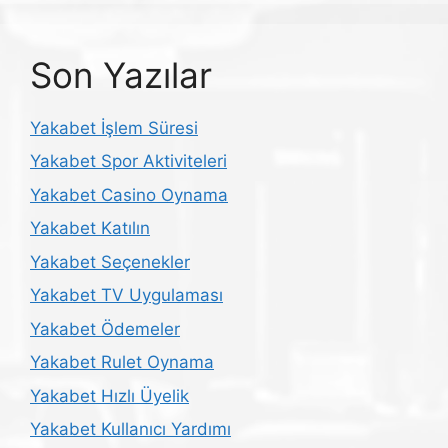
Son Yazılar
Yakabet İşlem Süresi
Yakabet Spor Aktiviteleri
Yakabet Casino Oynama
Yakabet Katılın
Yakabet Seçenekler
Yakabet TV Uygulaması
Yakabet Ödemeler
Yakabet Rulet Oynama
Yakabet Hızlı Üyelik
Yakabet Kullanıcı Yardımı