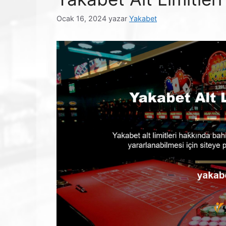
Ocak 16, 2024
yazar
Yakabet