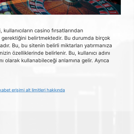
, kullanıcıların casino fırsatlarından
ı gerektiğini belirtmektedir. Bu durumda birçok
dır. Bu, bu sitenin belirli miktarları yatırmanıza
izin özelliklerinde belirlenir. Bu, kullanıcı adını
ımı olarak kullanabileceği anlamına gelir. Ayrıca
abet erişimi alt limitleri hakkında