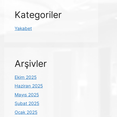
Kategoriler
Yakabet
Arşivler
Ekim 2025
Haziran 2025
Mayıs 2025
Şubat 2025
Ocak 2025