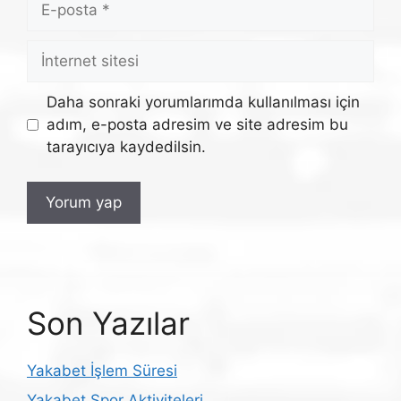
posta
İnternet
sitesi
Daha sonraki yorumlarımda kullanılması için
adım, e-posta adresim ve site adresim bu
tarayıcıya kaydedilsin.
Son Yazılar
Yakabet İşlem Süresi
Yakabet Spor Aktiviteleri