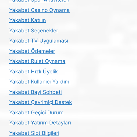
Yakabet Casino Oynama
Yakabet Katılın
Yakabet Seçenekler
Yakabet TV Uygulaması
Yakabet Ödemeler
Yakabet Rulet Oynama
Yakabet Hızlı Üyelik
Yakabet Kullanıcı Yardımı
Yakabet Bayi Sohbeti
Yakabet Çevrimiçi Destek
Yakabet Geçici Durum
Yakabet Yatırım Detayları
Yakabet Slot Bilgileri