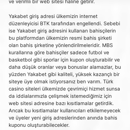
ve verimli bir web sitesi haline getirir.
Yakabet giriş adresi ülkemizin internet
düzenleyicisi BTK tarafından engellendi. Sebebi
ise Yakabet giriş adresini kullanan bahisçilerin
bu platformdan ülkemizin resmi bahis şirketi
olan bahis şirketine yönlendirilmeleridir. MBS
kurallarına göre bahisçiler sadece futbol ve
basketbol gibi sporlar için kupon oluşturabilir ve
daha düşük oranlar veya bonuslar alamazlar, bu
yüzden Yakabet gibi kaliteli, yüksek kazançlı bir
siteye üye olmak istiyorsanız ben varım. Türk
casino siteleri ülkemizde çevrimiçi hizmet sunsa
da iddialarımızla çelişmek istemediğimiz için
web sitesi adresine bazı kısıtlamalar getirdik.
Ancak bu kısıtlamalar kullanıcıları etkilemeyecek
ve üyeler yeni giriş adreslerinden anında bahis
kuponu oluşturabilecekler.