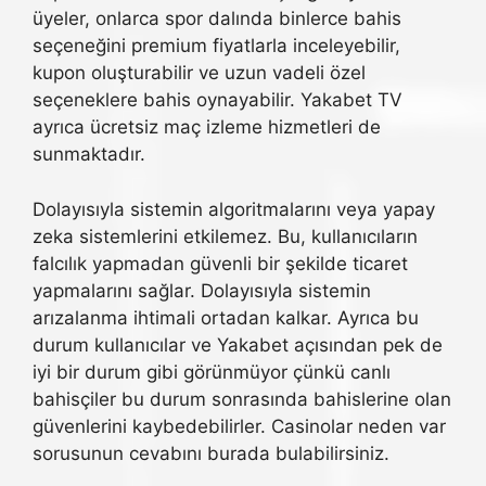
üyeler, onlarca spor dalında binlerce bahis
seçeneğini premium fiyatlarla inceleyebilir,
kupon oluşturabilir ve uzun vadeli özel
seçeneklere bahis oynayabilir. Yakabet TV
ayrıca ücretsiz maç izleme hizmetleri de
sunmaktadır.
Dolayısıyla sistemin algoritmalarını veya yapay
zeka sistemlerini etkilemez. Bu, kullanıcıların
falcılık yapmadan güvenli bir şekilde ticaret
yapmalarını sağlar. Dolayısıyla sistemin
arızalanma ihtimali ortadan kalkar. Ayrıca bu
durum kullanıcılar ve Yakabet açısından pek de
iyi bir durum gibi görünmüyor çünkü canlı
bahisçiler bu durum sonrasında bahislerine olan
güvenlerini kaybedebilirler. Casinolar neden var
sorusunun cevabını burada bulabilirsiniz.