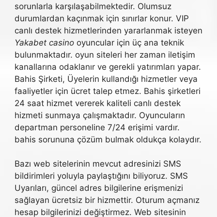
sorunlarla karşılaşabilmektedir. Olumsuz
durumlardan kaçınmak için sınırlar konur. VIP
canlı destek hizmetlerinden yararlanmak isteyen
Yakabet casino
oyuncular için üç ana teknik
bulunmaktadır. oyun siteleri her zaman iletişim
kanallarına odaklanır ve gerekli yatırımları yapar.
Bahis Şirketi, Üyelerin kullandığı hizmetler veya
faaliyetler için ücret talep etmez. Bahis şirketleri
24 saat hizmet vererek kaliteli canlı destek
hizmeti sunmaya çalışmaktadır. Oyuncuların
departman personeline 7/24 erişimi vardır.
bahis sorununa çözüm bulmak oldukça kolaydır.
Bazı web sitelerinin mevcut adresinizi SMS
bildirimleri yoluyla paylaştığını biliyoruz. SMS
Uyarıları, güncel adres bilgilerine erişmenizi
sağlayan ücretsiz bir hizmettir. Oturum açmanız
hesap bilgilerinizi değiştirmez. Web sitesinin