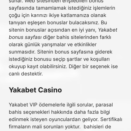
sunar. Web sitesinden erişilebilen bonus
sayfasında tamamlamak istediğiniz işlemlerin
çoğu için karınızı ikiye katlamanıza olanak
tanıyan eşleşen bonuslar bulacaksınız. Bu
sitenin bonuslar açısından en iyi yanı,
Yakabet
bonus sayfası
diğer bahis sitelerinden farklı
olarak günlük yarışmalar ve etkinlikler
sunmasıdır. Sitenin bonus sayfasına giderek
istediğiniz bonusu seçip şartlar ve koşulları
okuyup kayıt olabilirsiniz. Diğer bir seçenek ise
canlı destektir.
Yakabet Casino
Yakabet VIP ödemelerle ilgili sorular, parasal
bahis seçenekleri hakkında daha fazla bilgi
edinmek isteyen oyunculardan geliyor. Sertifikalı
firmaların mali sorunları yoktur. bahisleri de