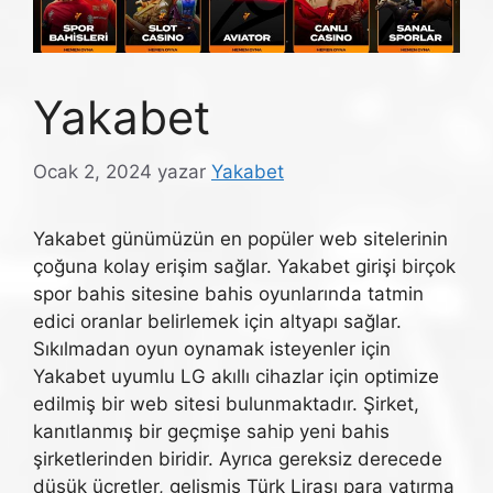
Yakabet
Ocak 2, 2024
yazar
Yakabet
Yakabet günümüzün en popüler web sitelerinin
çoğuna kolay erişim sağlar. Yakabet girişi birçok
spor bahis sitesine bahis oyunlarında tatmin
edici oranlar belirlemek için altyapı sağlar.
Sıkılmadan oyun oynamak isteyenler için
Yakabet uyumlu LG akıllı cihazlar için optimize
edilmiş bir web sitesi bulunmaktadır. Şirket,
kanıtlanmış bir geçmişe sahip yeni bahis
şirketlerinden biridir. Ayrıca gereksiz derecede
düşük ücretler, gelişmiş Türk Lirası para yatırma