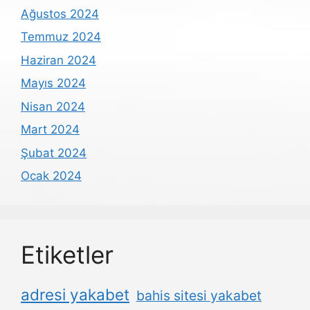
Ağustos 2024
Temmuz 2024
Haziran 2024
Mayıs 2024
Nisan 2024
Mart 2024
Şubat 2024
Ocak 2024
Etiketler
adresi yakabet
bahis sitesi yakabet