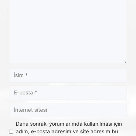
İsim
E-
posta
İnternet
sitesi
Daha sonraki yorumlarımda kullanılması için
adım, e-posta adresim ve site adresim bu