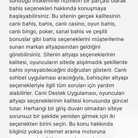
sunduğu mükemmel hizmetin bir parçası olarak
bahis seçenekleri hakkında konuşmaya
başlayabilirsiniz. Bu sitenin gerçek kalitesinin
canlı bahis, bahis, canlı casino, oyun bahis,
canlı bingo, poker, sanal bahis ve çeşitli
bonuslar gibi bahis seçeneklerini müşterilerine
sunan markalı altyapısından geldiğini
görebilirsiniz. Sitenin altyapı seçeneklerinin
kalitesi, oyuncuların sitede alışılmadık şekillerde
bahis oynayabileceğini doğrudan gösterir. Canlı
sohbet uygulaması aracılığıyla, bahisçiler altyapı
seçenekleriyle ilgili tüm soruları için yardım
alabilirler. Canlı Destek Uygulaması, oyuncuları
altyapı seçeneklerinin kalitesi konusunda güncel
tutar. Herhangi bir giriş duvarı olmadan siteye
sorunsuz bir şekilde yeniden girmek için iki
seçenekten birini seçin. Bu konu hakkında
bilginiz yoksa internet arama motoruna