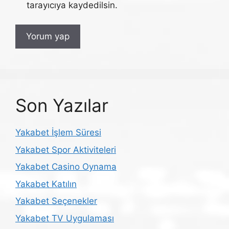
tarayıcıya kaydedilsin.
Son Yazılar
Yakabet İşlem Süresi
Yakabet Spor Aktiviteleri
Yakabet Casino Oynama
Yakabet Katılın
Yakabet Seçenekler
Yakabet TV Uygulaması