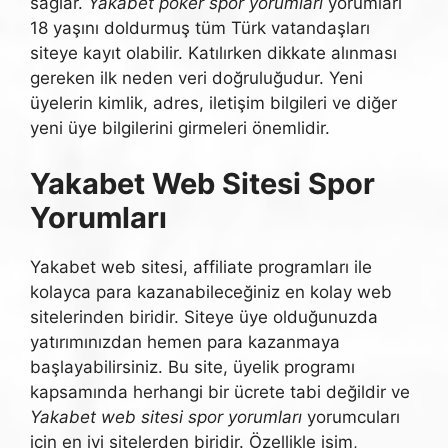
sağlar.
Yakabet poker spor yorumları
yorumları
18 yaşını doldurmuş tüm Türk vatandaşları
siteye kayıt olabilir. Katılırken dikkate alınması
gereken ilk neden veri doğruluğudur. Yeni
üyelerin kimlik, adres, iletişim bilgileri ve diğer
yeni üye bilgilerini girmeleri önemlidir.
Yakabet Web Sitesi Spor
Yorumları
Yakabet web sitesi, affiliate programları ile
kolayca para kazanabileceğiniz en kolay web
sitelerinden biridir. Siteye üye olduğunuzda
yatırımınızdan hemen para kazanmaya
başlayabilirsiniz. Bu site, üyelik programı
kapsamında herhangi bir ücrete tabi değildir ve
Yakabet web sitesi spor yorumları
yorumcuları
için en iyi sitelerden biridir. Özellikle isim,