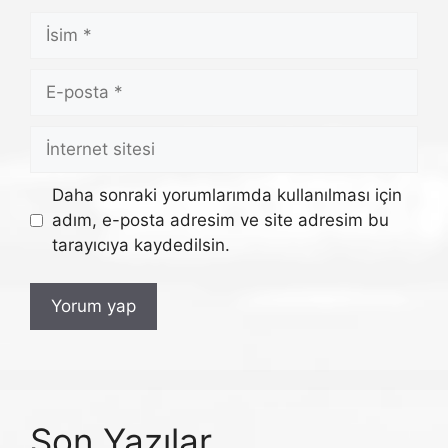
İsim
E-
posta
İnternet
sitesi
Daha sonraki yorumlarımda kullanılması için
adım, e-posta adresim ve site adresim bu
tarayıcıya kaydedilsin.
Son Yazılar