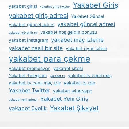
Yakabet Giriş
yakabet girisi
yakabet giris twitter
yakabet giriş adresi
Yakabet Güncel
yakabet güncel adresi
yakabet güncel adres
yakabet hoş geldin bonusu
yakabet güvenlir mi
yakabet maç izleme
yakabet instagram
yakabet nasil bir site
yakabet oyun sitesi
yakabet para çekme
yakabet promosyon
yakabet sitesi
Yakabet Telegram
yakabet tv canli maç
yakabet tv
yakabet tv canli maç izle
yakabet tv izle
Yakabet Twitter
yakabet whatsapp
Yakabet Yeni Giriş
yakabet yeni adresi
Yakabet Şikayet
yakabet üyelik