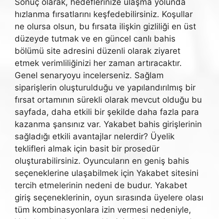
Sonuç olarak, hedeflerinize ulaşma yolunda
hızlanma fırsatlarını keşfedebilirsiniz. Koşullar
ne olursa olsun, bu fırsata ilişkin gizliliği en üst
düzeyde tutmak ve en güncel canlı bahis
bölümü site adresini düzenli olarak ziyaret
etmek verimliliğinizi her zaman artıracaktır.
Genel senaryoyu incelerseniz. Sağlam
siparişlerin oluşturulduğu ve yapılandırılmış bir
fırsat ortamının sürekli olarak mevcut olduğu bu
sayfada, daha etkili bir şekilde daha fazla para
kazanma şansınız var. Yakabet bahis girişlerinin
sağladığı etkili avantajlar nelerdir? Üyelik
teklifleri almak için basit bir prosedür
oluşturabilirsiniz. Oyuncuların en geniş bahis
seçeneklerine ulaşabilmek için Yakabet sitesini
tercih etmelerinin nedeni de budur. Yakabet
giriş seçeneklerinin, oyun sırasında üyelere olası
tüm kombinasyonlara izin vermesi nedeniyle,