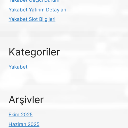
Yakabet Geçici Durum
Yakabet Yatırım Detayları
Yakabet Slot Bilgileri
Kategoriler
Yakabet
Arşivler
Ekim 2025
Haziran 2025