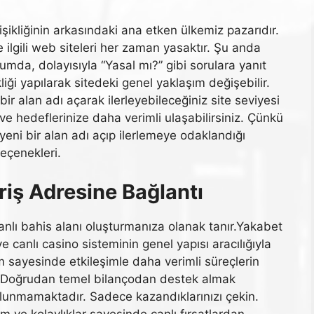
işikliğinin arkasındaki ana etken ülkemiz pazarıdır.
 ilgili web siteleri her zaman yasaktır. Şu anda
mda, dolayısıyla “Yasal mı?” gibi sorulara yanıt
iği yapılarak sitedeki genel yaklaşım değişebilir.
r alan adı açarak ilerleyebileceğiniz site seviyesi
ve hedeflerinize daha verimli ulaşabilirsiniz. Çünkü
yeni bir alan adı açıp ilerlemeye odaklandığı
seçenekleri.
riş Adresine Bağlantı
nlı bahis alanı oluşturmanıza olanak tanır.Yakabet
ve canlı casino sisteminin genel yapısı aracılığıyla
em sayesinde etkileşimle daha verimli süreçlerin
uz. Doğrudan temel bilançodan destek almak
bulunmamaktadır. Sadece kazandıklarınızı çekin.
m ve kolaylıklar sayesinde canlı fırsatlardan