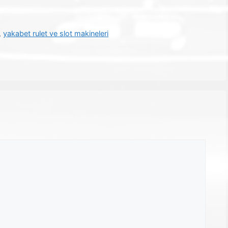
,
yakabet rulet ve slot makineleri