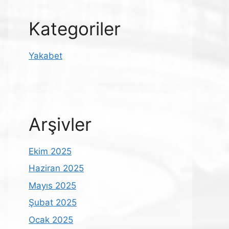
Kategoriler
Yakabet
Arşivler
Ekim 2025
Haziran 2025
Mayıs 2025
Şubat 2025
Ocak 2025