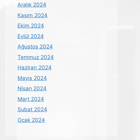
Aralık 2024
Kasım 2024
Ekim 2024
Eylül 2024
Ağustos 2024
Temmuz 2024
Haziran 2024
Mayıs 2024
Nisan 2024
Mart 2024
Şubat 2024
Ocak 2024