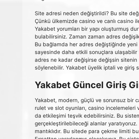
Site adresi neden değiştirildi? Bu site değ
Çünkü ülkemizde casino ve canlı casino ile
Yakabet yorumları bir yapı oluşturmuş duru
bulabilirsiniz. Zaman zaman adres değişikl
Bu bağlamda her adres değiştiğinde yeni bi
sayesinde daha etkili sonuçlara ulaşabilir 
adres ne kadar değişirse değişsin sitenin 
söylenebilir. Yakabet üyelik iptali ve giriş 
Yakabet Güncel Giriş Gi
Yakabet, modern, güçlü ve sorunsuz bir ca
rulet ve slot oyunları, casino incelemeleri 
da etkileşimi teşvik edebilirsiniz. Bu sist
gerçekleştirilebileceği alanlar yaratıyor
mantıklıdır. Bu sitede para çekme limiti 
Fırsattan yararlanmış olacaksınız. Bu siste