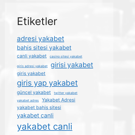
Etiketler
adresi yakabet
bahis sitesi yakabet
canli yakabet
casino sitesi yakabet
girisi yakabet
giris adresi yakabet
giris yakabet
giris yap yakabet
güncel yakabet
twitter yakabet
Yakabet Adresi
yakabet adres
yakabet bahis sitesi
yakabet canli
yakabet canli