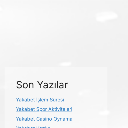
Son Yazılar
Yakabet İşlem Süresi
Yakabet Spor Aktiviteleri
Yakabet Casino Oynama