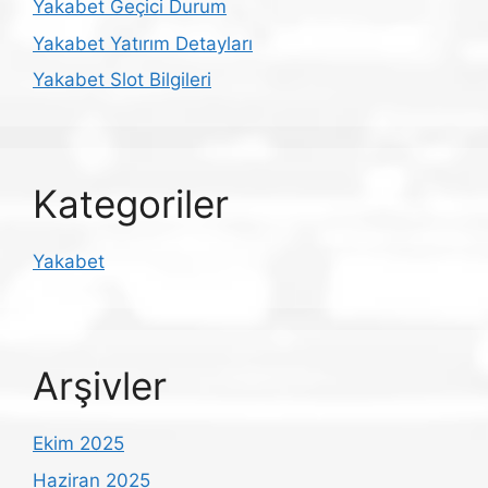
Yakabet Geçici Durum
Yakabet Yatırım Detayları
Yakabet Slot Bilgileri
Kategoriler
Yakabet
Arşivler
Ekim 2025
Haziran 2025