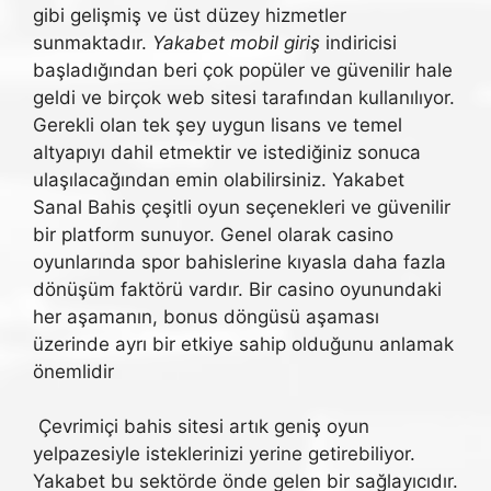
gibi gelişmiş ve üst düzey hizmetler
sunmaktadır.
Yakabet mobil giriş
indiricisi
başladığından beri çok popüler ve güvenilir hale
geldi ve birçok web sitesi tarafından kullanılıyor.
Gerekli olan tek şey uygun lisans ve temel
altyapıyı dahil etmektir ve istediğiniz sonuca
ulaşılacağından emin olabilirsiniz. Yakabet
Sanal Bahis çeşitli oyun seçenekleri ve güvenilir
bir platform sunuyor. Genel olarak casino
oyunlarında spor bahislerine kıyasla daha fazla
dönüşüm faktörü vardır. Bir casino oyunundaki
her aşamanın, bonus döngüsü aşaması
üzerinde ayrı bir etkiye sahip olduğunu anlamak
önemlidir
Çevrimiçi bahis sitesi artık geniş oyun
yelpazesiyle isteklerinizi yerine getirebiliyor.
Yakabet bu sektörde önde gelen bir sağlayıcıdır.