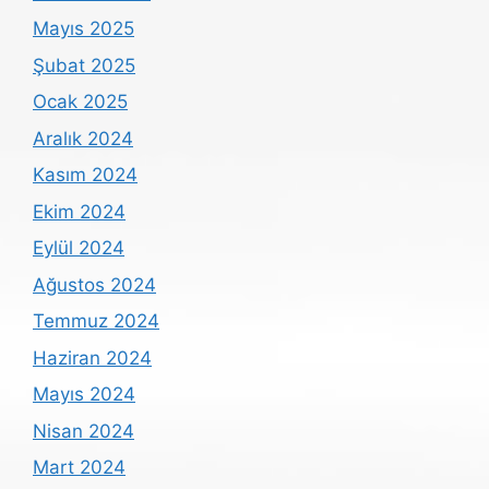
Mayıs 2025
Şubat 2025
Ocak 2025
Aralık 2024
Kasım 2024
Ekim 2024
Eylül 2024
Ağustos 2024
Temmuz 2024
Haziran 2024
Mayıs 2024
Nisan 2024
Mart 2024