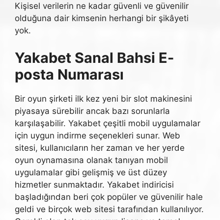
Kişisel verilerin ne kadar güvenli ve güvenilir
olduğuna dair kimsenin herhangi bir şikâyeti
yok.
Yakabet Sanal Bahsi E-
posta Numarası
Bir oyun şirketi ilk kez yeni bir slot makinesini
piyasaya sürebilir ancak bazı sorunlarla
karşılaşabilir. Yakabet çeşitli mobil uygulamalar
için uygun indirme seçenekleri sunar. Web
sitesi, kullanıcıların her zaman ve her yerde
oyun oynamasına olanak tanıyan mobil
uygulamalar gibi gelişmiş ve üst düzey
hizmetler sunmaktadır. Yakabet indiricisi
başladığından beri çok popüler ve güvenilir hale
geldi ve birçok web sitesi tarafından kullanılıyor.