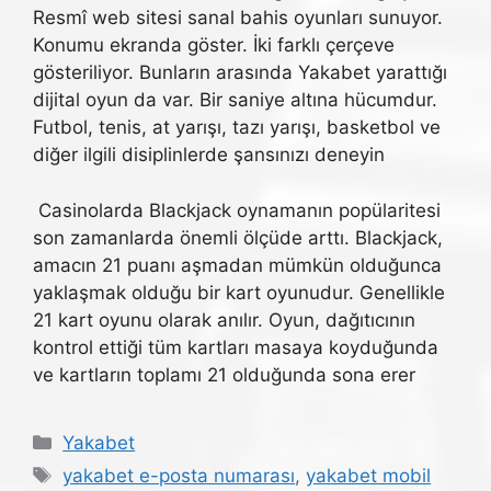
Resmî web sitesi sanal bahis oyunları sunuyor.
Konumu ekranda göster. İki farklı çerçeve
gösteriliyor. Bunların arasında Yakabet yarattığı
dijital oyun da var. Bir saniye altına hücumdur.
Futbol, ​​tenis, at yarışı, tazı yarışı, basketbol ve
diğer ilgili disiplinlerde şansınızı deneyin
Casinolarda Blackjack oynamanın popülaritesi
son zamanlarda önemli ölçüde arttı. Blackjack,
amacın 21 puanı aşmadan mümkün olduğunca
yaklaşmak olduğu bir kart oyunudur. Genellikle
21 kart oyunu olarak anılır. Oyun, dağıtıcının
kontrol ettiği tüm kartları masaya koyduğunda
ve kartların toplamı 21 olduğunda sona erer
Kategoriler
Yakabet
Etiketler
yakabet e-posta numarası
,
yakabet mobil