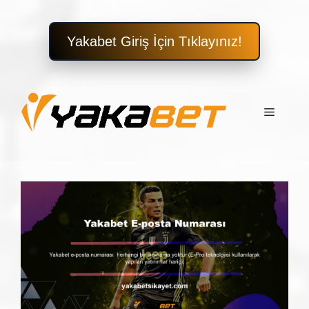
Yakabet Giriş İçin Tıklayınız!
İçeriğe
atla
Menü