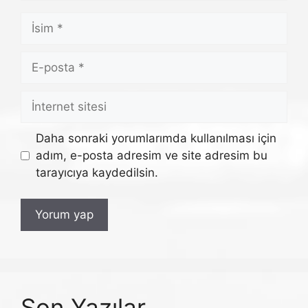
İsim
E-
posta
İnternet
sitesi
Daha sonraki yorumlarımda kullanılması için
adım, e-posta adresim ve site adresim bu
tarayıcıya kaydedilsin.
Son Yazılar