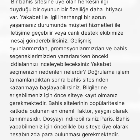
Bir bahis sitesine üye olan herkesin ilgi
duyduğu bir oyunun bir özelliğe daha ihtiyacı
var. Yakabet ile ilgili herhangi bir sorun
yaşamanız durumunda müşteri hizmetleri ile
iletişime geçebilir veya canlı destek ekibimize
mesaj gönderebilirsiniz. Gelişmiş
oyunlarımızdan, promosyonlarımızdan ve bahis
seçeneklerimizden yararlanırken önceki
iddialarınızı inceleyebileceksiniz Yakabet
seçmenizin nedenleri nelerdir? Doğrulama işlemi
tamamlandıktan sonra bahis sitesinden
kazanmaya başlayabilirsiniz. Bilgilerine
erişebilmeniz için önce siteye kayıt olmanız
gerekmektedir. Bahis sitelerinin popülaritesine
katkıda bulunan en önemli faktör, yaygın olarak
tanınmasıdır. Dosyayı indirebilirsiniz Paris. Bahis
yapabilmeniz için öncelikle bu siteye üye olarak
hesabınızda para bulunması gerekmektedir.