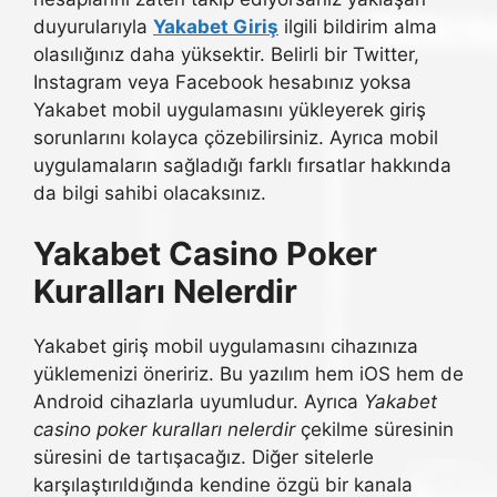
duyurularıyla
Yakabet Giriş
ilgili bildirim alma
olasılığınız daha yüksektir. Belirli bir Twitter,
Instagram veya Facebook hesabınız yoksa
Yakabet mobil uygulamasını yükleyerek giriş
sorunlarını kolayca çözebilirsiniz. Ayrıca mobil
uygulamaların sağladığı farklı fırsatlar hakkında
da bilgi sahibi olacaksınız.
Yakabet Casino Poker
Kuralları Nelerdir
Yakabet giriş mobil uygulamasını cihazınıza
yüklemenizi öneririz. Bu yazılım hem iOS hem de
Android cihazlarla uyumludur. Ayrıca
Yakabet
casino poker kuralları nelerdir
çekilme süresinin
süresini de tartışacağız. Diğer sitelerle
karşılaştırıldığında kendine özgü bir kanala