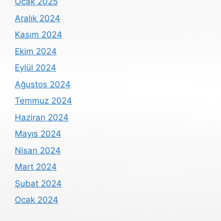
Ocak 2025
Aralık 2024
Kasım 2024
Ekim 2024
Eylül 2024
Ağustos 2024
Temmuz 2024
Haziran 2024
Mayıs 2024
Nisan 2024
Mart 2024
Şubat 2024
Ocak 2024