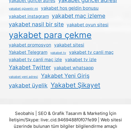
yakabet güncel adresi
yakabet güncel adres
yakabet hoş geldin bonusu
yakabet güvenlir mi
yakabet maç izleme
yakabet instagram
yakabet nasil bir site
yakabet oyun sitesi
yakabet para çekme
yakabet promosyon
yakabet sitesi
Yakabet Telegram
yakabet tv canli maç
yakabet tv
yakabet tv canli maç izle
yakabet tv izle
Yakabet Twitter
yakabet whatsapp
Yakabet Yeni Giriş
yakabet yeni adresi
Yakabet Şikayet
yakabet üyelik
Seobahis | SEO & Grafik Tasarım & Marketing İçin
İletişim/Skype: live:.cid.9469488f0f07fe99 | Web sitesi
üzerinde bulunan tüm bilgiler bilgilendirme amaçlı