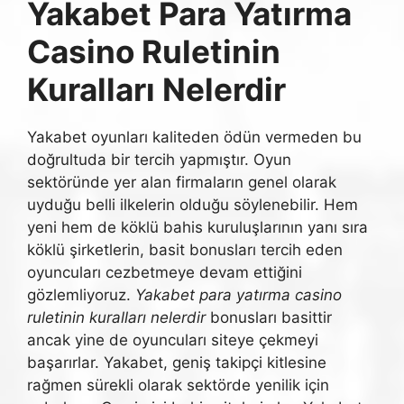
Yakabet Para Yatırma
Casino Ruletinin
Kuralları Nelerdir
Yakabet oyunları kaliteden ödün vermeden bu
doğrultuda bir tercih yapmıştır. Oyun
sektöründe yer alan firmaların genel olarak
uyduğu belli ilkelerin olduğu söylenebilir. Hem
yeni hem de köklü bahis kuruluşlarının yanı sıra
köklü şirketlerin, basit bonusları tercih eden
oyuncuları cezbetmeye devam ettiğini
gözlemliyoruz.
Yakabet para yatırma casino
ruletinin kuralları nelerdir
bonusları basittir
ancak yine de oyuncuları siteye çekmeyi
başarırlar. Yakabet, geniş takipçi kitlesine
rağmen sürekli olarak sektörde yenilik için