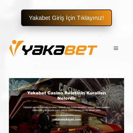
Yakabet Giriş İçin Tıklayınız!
İçeriğe
atla
Menü