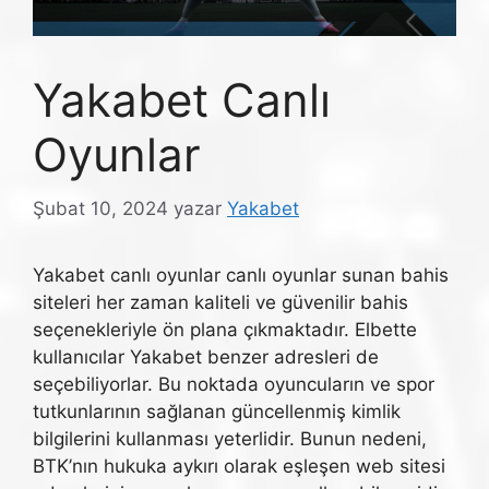
Yakabet Canlı
Oyunlar
Şubat 10, 2024
yazar
Yakabet
Yakabet canlı oyunlar canlı oyunlar sunan bahis
siteleri her zaman kaliteli ve güvenilir bahis
seçenekleriyle ön plana çıkmaktadır. Elbette
kullanıcılar Yakabet benzer adresleri de
seçebiliyorlar. Bu noktada oyuncuların ve spor
tutkunlarının sağlanan güncellenmiş kimlik
bilgilerini kullanması yeterlidir. Bunun nedeni,
BTK’nın hukuka aykırı olarak eşleşen web sitesi