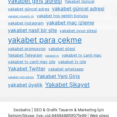
yakabet giriş adresi
Yakabet Güncel
yakabet güncel adresi
yakabet güncel adres
yakabet hoş geldin bonusu
yakabet güvenlir mi
yakabet maç izleme
yakabet instagram
yakabet nasil bir site
yakabet oyun sitesi
yakabet para çekme
yakabet promosyon
yakabet sitesi
Yakabet Telegram
yakabet tv canli maç
yakabet tv
yakabet tv canli maç izle
yakabet tv izle
Yakabet Twitter
yakabet whatsapp
Yakabet Yeni Giriş
yakabet yeni adresi
Yakabet Şikayet
yakabet üyelik
Seobahis | SEO & Grafik Tasarım & Marketing İçin
İletişim/Skype: live:.cid.9469488f0f07fe99 | Web sitesi