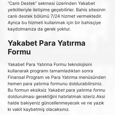
“Canlı Destek” sekmesi üzerinden Yakabet
yetkilileriyle iletişime geçebilirler. Bahis sitesinin
canlı destek bölümü 7/24 hizmet vermektedir.
Ayrıca bu hizmeti kullanmak için bir bahisçiye
kaydolmanıza da gerek yoktur.
Yakabet Para Yatırma
Formu
Yakabet Para Yatırma Formu teknolojisini
kullanarak programı tamamladıktan sonra
Finansal Program ve Para Yatırma menüsünden
hemen para yatırma formunu doldurabilirsiniz.
Bu formun eksiksiz
Yakabet para yatırma formu
doldurulması gerektiğini hatırlatmak isteriz.Aksi
halde bakiyeniz güncellenmeyecek ve ne yazık
ki vakit kaybetmiş olacaksınız.