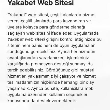
Yakabet Web Sitesi
“Yakabet” web sitesi, çeşitli alanlarda hizmet
veren, çeşitli alanlarda para kazandıran ve
üyelere kolayca para gönderme olanağı
sağlayan web sitesini ifade eder. Uygulamada
Yakabet web sitesi
girişini kontrol ettiğinizde bu
sitenin hem bahis hem de oyun uygulamaları
sunduğunu göreceksiniz. Ayrıca her hizmetin
avantajlarından yararlanırken, işlemleriniz
karşılığında promosyon desteği sunmayı da
tercih edebilirsiniz. Gördüğünüz gibi müşteri
hizmetleri yaklaşımımız iyi çalışıyor ve hizmet
teslimatlarımızın hiçbirinde herhangi bir olay
yaşamadık. Ayrıca bu site, kullanıcılara mobil
uygulama üzerinden kullanım seçenekleri
konusunda da destek vermektedir.