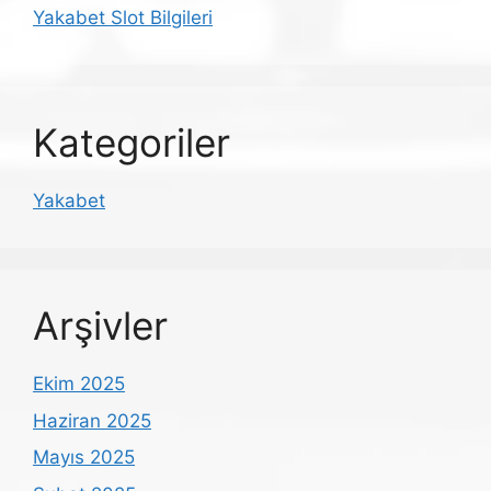
Yakabet Slot Bilgileri
Kategoriler
Yakabet
Arşivler
Ekim 2025
Haziran 2025
Mayıs 2025