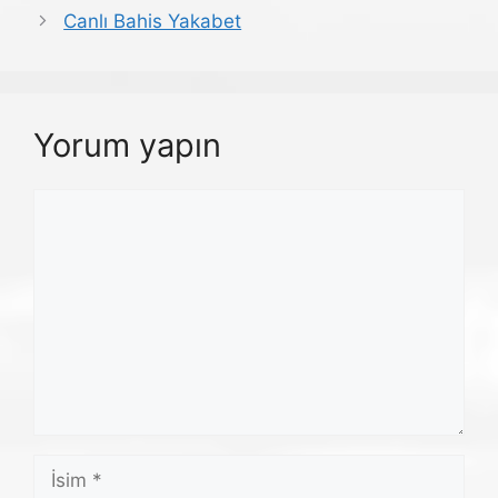
Canlı Bahis Yakabet
Yorum yapın
Yorum
İsim