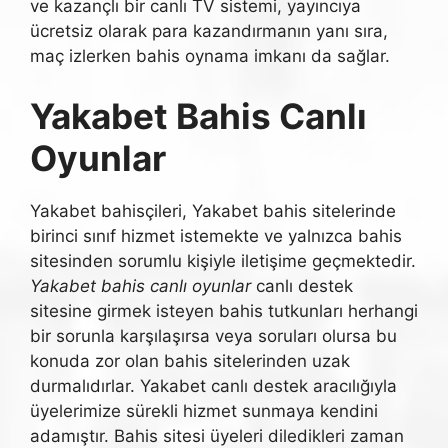
ve kazançlı bir canlı TV sistemi, yayıncıya
ücretsiz olarak para kazandırmanın yanı sıra,
maç izlerken bahis oynama imkanı da sağlar.
Yakabet Bahis Canlı
Oyunlar
Yakabet bahisçileri, Yakabet bahis sitelerinde
birinci sınıf hizmet istemekte ve yalnızca bahis
sitesinden sorumlu kişiyle iletişime geçmektedir.
Yakabet bahis canlı oyunlar
canlı destek
sitesine girmek isteyen bahis tutkunları herhangi
bir sorunla karşılaşırsa veya soruları olursa bu
konuda zor olan bahis sitelerinden uzak
durmalıdırlar. Yakabet canlı destek aracılığıyla
üyelerimize sürekli hizmet sunmaya kendini
adamıştır. Bahis sitesi üyeleri diledikleri zaman