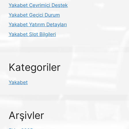
Yakabet Çevrimiçi Destek
Yakabet Geçici Durum
Yakabet Yatırım Detayları
Yakabet Slot Bilgileri
Kategoriler
Yakabet
Arşivler