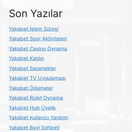
Son Yazılar
Yakabet İşlem Süresi
Yakabet Spor Aktiviteleri
Yakabet Casino Oynama
Yakabet Katılın
Yakabet Seçenekler
Yakabet TV Uygulaması
Yakabet Ödemeler
Yakabet Rulet Oynama
Yakabet Hızlı Üyelik
Yakabet Kullanıcı Yardımı
Yakabet Bayi Sohbeti