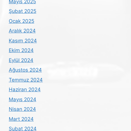
Mayıs 2025
Şubat 2025
Ocak 2025
Aralık 2024
Kasım 2024
Ekim 2024
Eylül 2024
Ağustos 2024
Temmuz 2024
Haziran 2024
Mayıs 2024
Nisan 2024
Mart 2024
Şubat 2024