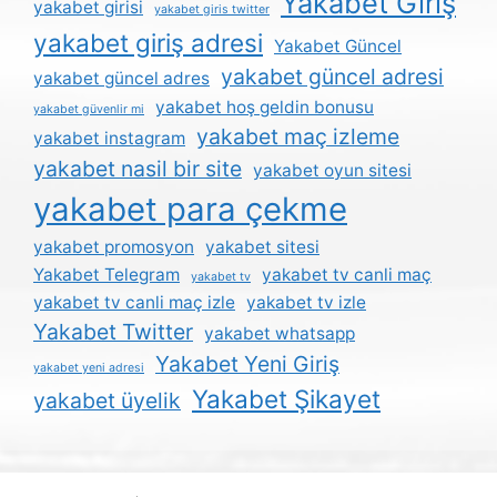
Yakabet Giriş
yakabet girisi
yakabet giris twitter
yakabet giriş adresi
Yakabet Güncel
yakabet güncel adresi
yakabet güncel adres
yakabet hoş geldin bonusu
yakabet güvenlir mi
yakabet maç izleme
yakabet instagram
yakabet nasil bir site
yakabet oyun sitesi
yakabet para çekme
yakabet promosyon
yakabet sitesi
Yakabet Telegram
yakabet tv canli maç
yakabet tv
yakabet tv canli maç izle
yakabet tv izle
Yakabet Twitter
yakabet whatsapp
Yakabet Yeni Giriş
yakabet yeni adresi
Yakabet Şikayet
yakabet üyelik