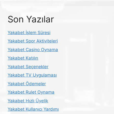
Son Yazılar
Yakabet İşlem Süresi
Yakabet Spor Aktiviteleri
Yakabet Casino Oynama
Yakabet Katılın
Yakabet Seçenekler
Yakabet TV Uygulaması
Yakabet Ödemeler
Yakabet Rulet Oynama
Yakabet Hızlı Üyelik
Yakabet Kullanıcı Yardımı