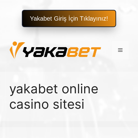
Yakabet Giriş İçin Tıklayınız!
İçeriğe
atla
Menü
yakabet online
casino sitesi