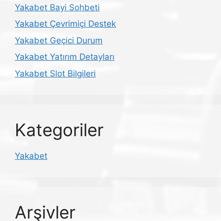
Yakabet Bayi Sohbeti
Yakabet Çevrimiçi Destek
Yakabet Geçici Durum
Yakabet Yatırım Detayları
Yakabet Slot Bilgileri
Kategoriler
Yakabet
Arşivler