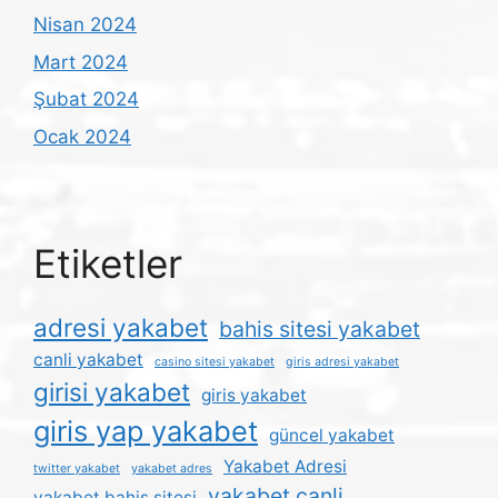
Nisan 2024
Mart 2024
Şubat 2024
Ocak 2024
Etiketler
adresi yakabet
bahis sitesi yakabet
canli yakabet
casino sitesi yakabet
giris adresi yakabet
girisi yakabet
giris yakabet
giris yap yakabet
güncel yakabet
Yakabet Adresi
twitter yakabet
yakabet adres
yakabet canli
yakabet bahis sitesi