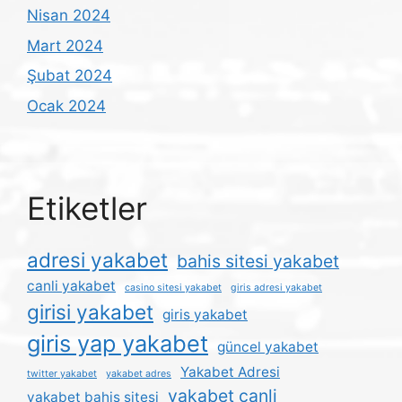
Nisan 2024
Mart 2024
Şubat 2024
Ocak 2024
Etiketler
adresi yakabet
bahis sitesi yakabet
canli yakabet
casino sitesi yakabet
giris adresi yakabet
girisi yakabet
giris yakabet
giris yap yakabet
güncel yakabet
Yakabet Adresi
twitter yakabet
yakabet adres
yakabet canli
yakabet bahis sitesi