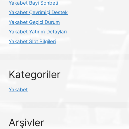
Yakabet Bayi Sohbeti
Yakabet Çevrimiçi Destek
Yakabet Geçici Durum
Yakabet Yatırım Detayları
Yakabet Slot Bilgileri
Kategoriler
Yakabet
Arşivler