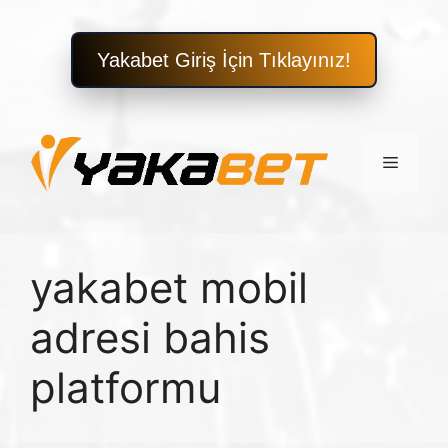
Yakabet Giriş İçin Tıklayınız!
İçeriğe
atla
Menü
yakabet mobil
adresi bahis
platformu