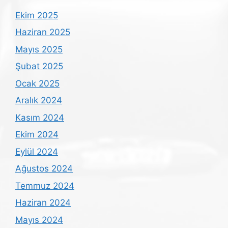
Ekim 2025
Haziran 2025
Mayıs 2025
Şubat 2025
Ocak 2025
Aralık 2024
Kasım 2024
Ekim 2024
Eylül 2024
Ağustos 2024
Temmuz 2024
Haziran 2024
Mayıs 2024