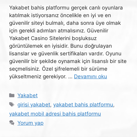
Yakabet bahis platformu gerçek canlı oyunlara
katılmak istiyorsanız öncelikle en iyi ve en
güvenilir siteyi bulmalı, daha sonra üye olmak
için gerekli adımları atmalısınız. Güvenilir
Yakabet Casino Sitelerini boşluksuz
görüntülemek en iyisidir. Bunu doğrulayan
lisanslar ve güvenlik sertifikaları vardır. Oyunu
güvenilir bir şekilde oynamak için lisanslı bir site
seçmelisiniz. Özel şifrelemeli bir sürüme
yükseltmeniz gerekiyor. …
Devamını oku
Kategoriler
Yakabet
Etiketler
girisi yakabet
,
yakabet bahis platformu
,
yakabet mobil adresi bahis platformu
Yorum yap