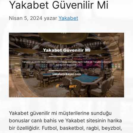
Yakabet Güvenilir Mi
Nisan 5, 2024
yazar
Yakabet
Yakabet güvenilir mi müşterilerine sunduğu
bonuslar canlı bahis ve Yakabet sitesinin harika
bir özelliğidir. Futbol, ​​basketbol, ​​ragbi, beyzbol,