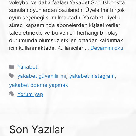
voleybol ve daha fazlası Yakabet Sportsbook’ta
sunulan oyunlardan bazılarıdır. Üyelerine birçok
oyun seçeneği sunulmaktadır. Yakabet, üyelik
süreci kapsamında abonelerden kişisel veriler
talep etmekte ve bu verileri herhangi bir olay
durumunda olumsuz etkileri ortadan kaldırmak
için kullanmaktadır. Kullanıcılar …
Devamını oku
Kategoriler
Yakabet
Etiketler
yakabet güvenilir mi
,
yakabet instagram
,
yakabet ödeme yapmak
Yorum yap
Son Yazılar