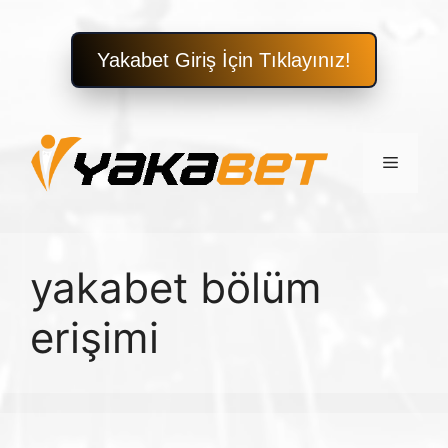
Yakabet Giriş İçin Tıklayınız!
İçeriğe
atla
Menü
yakabet bölüm
erişimi