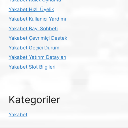
Yakabet Hızlı Üyelik
Yakabet Kullanıcı Yardımı
Yakabet Bayi Sohbeti
Yakabet Çevrimiçi Destek
Yakabet Geçici Durum
Yakabet Yatırım Detayları
Yakabet Slot Bilgileri
Kategoriler
Yakabet