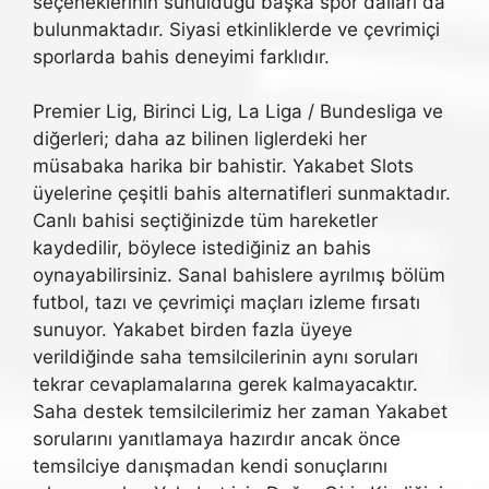
seçeneklerinin sunulduğu başka spor dalları da
bulunmaktadır. Siyasi etkinliklerde ve çevrimiçi
sporlarda bahis deneyimi farklıdır.
Premier Lig, Birinci Lig, La Liga / Bundesliga ve
diğerleri; daha az bilinen liglerdeki her
müsabaka harika bir bahistir. Yakabet Slots
üyelerine çeşitli bahis alternatifleri sunmaktadır.
Canlı bahisi seçtiğinizde tüm hareketler
kaydedilir, böylece istediğiniz an bahis
oynayabilirsiniz. Sanal bahislere ayrılmış bölüm
futbol, ​​tazı ve çevrimiçi maçları izleme fırsatı
sunuyor. Yakabet birden fazla üyeye
verildiğinde saha temsilcilerinin aynı soruları
tekrar cevaplamalarına gerek kalmayacaktır.
Saha destek temsilcilerimiz her zaman Yakabet
sorularını yanıtlamaya hazırdır ancak önce
temsilciye danışmadan kendi sonuçlarını