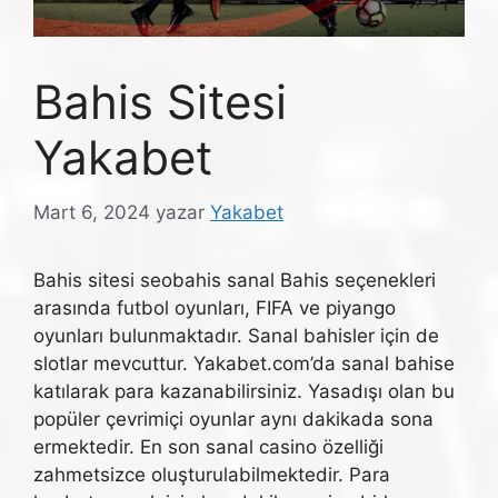
Bahis Sitesi
Yakabet
Mart 6, 2024
yazar
Yakabet
Bahis sitesi seobahis sanal Bahis seçenekleri
arasında futbol oyunları, FIFA ve piyango
oyunları bulunmaktadır. Sanal bahisler için de
slotlar mevcuttur. Yakabet.com’da sanal bahise
katılarak para kazanabilirsiniz. Yasadışı olan bu
popüler çevrimiçi oyunlar aynı dakikada sona
ermektedir. En son sanal casino özelliği
zahmetsizce oluşturulabilmektedir. Para