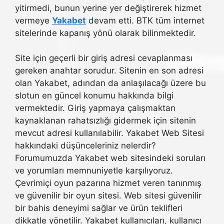
yitirmedi, bunun yerine yer değiştirerek hizmet
vermeye
Yakabet
devam etti. BTK tüm internet
sitelerinde kapanış yönü olarak bilinmektedir.
Site için geçerli bir giriş adresi cevaplanması
gereken anahtar sorudur. Sitenin en son adresi
olan Yakabet, adından da anlaşılacağı üzere bu
slotun en güncel konumu hakkında bilgi
vermektedir. Giriş yapmaya çalışmaktan
kaynaklanan rahatsızlığı gidermek için sitenin
mevcut adresi kullanılabilir. Yakabet Web Sitesi
hakkındaki düşünceleriniz nelerdir?
Forumumuzda Yakabet web sitesindeki soruları
ve yorumları memnuniyetle karşılıyoruz.
Çevrimiçi oyun pazarına hizmet veren tanınmış
ve güvenilir bir oyun sitesi. Web sitesi güvenilir
bir bahis deneyimi sağlar ve ürün teklifleri
dikkatle yönetilir. Yakabet kullanıcıları, kullanıcı