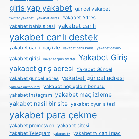
giris yap yakabet
güncel yakabet
Yakabet Adresi
twitter yakabet
yakabet adres
yakabet canli
yakabet bahis sitesi
yakabet canli destek
yakabet canli maç izle
yakabet canlı bahis
yakabet casino
Yakabet Giriş
yakabet girisi
yakabet giris twitter
yakabet giriş adresi
Yakabet Güncel
yakabet güncel adresi
yakabet güncel adres
yakabet hoş geldin bonusu
yakabet güvenlir mi
yakabet maç izleme
yakabet instagram
yakabet nasil bir site
yakabet oyun sitesi
yakabet para çekme
yakabet promosyon
yakabet sitesi
Yakabet Telegram
yakabet tv canli maç
yakabet tv