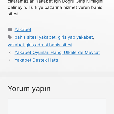
çıkaramazlar. Yakabet için Doğru Giriş Kimliğini
belirleyin. Türkiye pazarına hizmet veren bahis
sitesi.
Kategoriler
Yakabet
Etiketler
bahis sitesi yakabet
,
giris yap yakabet
,
yakabet giriş adresi bahis sitesi
Yakabet Oyunları Hangi Ülkelerde Mevcut
Yakabet Destek Hattı
Yorum yapın
Yorum