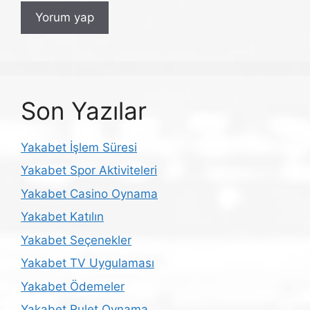
Son Yazılar
Yakabet İşlem Süresi
Yakabet Spor Aktiviteleri
Yakabet Casino Oynama
Yakabet Katılın
Yakabet Seçenekler
Yakabet TV Uygulaması
Yakabet Ödemeler
Yakabet Rulet Oynama