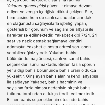
Yakabet güncel girişi
güvenilir olmaya devam
ediyor ve zengin içeriğiyle dikkat çekiyor. Site,
hem casino hem de canlı casino alanlarındaki
en olağanüstü sağlayıcılarla işbirliği yapan,
gösterişli bir görünüm ve sağlam bir altyapı ile
karakterize edilmektedir. Yakabet ekibi 7/24, 24
saat ve nazik destek sağlamaya kendini
adamıştır. Yakabet e-posta adresi sorularınızı
sorabileceğiniz yerdir. Yakabet bahis
bölümünde maç öncesi, canlı ve sanal bahis
seçenekleri sunulmaktadır. Birden fazla sporun
yer aldığı bahis bölümünde bahis oranı oldukça
yüksektir. Giriş ayarı bahis alanını kendi altyapısı
ile sağlayan Yakabet, bahis hacminin ve
sayısının fazla olması nedeniyle birçok bahis
tutkunu tarafından oldukça tercih edilmektedir.
Bilinen bahis seçeneklerinin ötesinde bahis