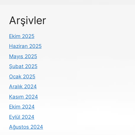
Arşivler
Ekim 2025
Haziran 2025
Mayıs 2025
Şubat 2025
Ocak 2025
Aralık 2024
Kasım 2024
Ekim 2024
Eylül 2024
Ağustos 2024