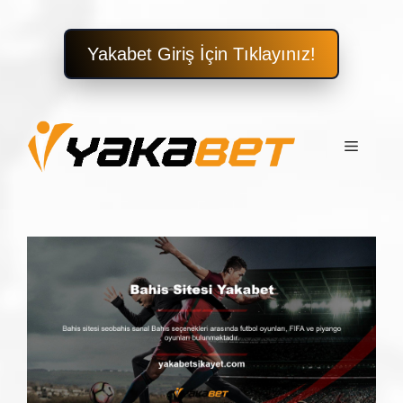
Yakabet Giriş İçin Tıklayınız!
İçeriğe
atla
Menü